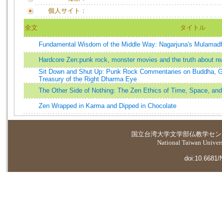
個人サイト：
全文
タイトル
Fundamental Wisdom of the Middle Way: Nagarjuna's Mulama
Hardcore Zen:punk rock, monster movies and the truth about rea
Sit Down and Shut Up: Punk Rock Commentaries on Buddha, Go
Treasury of the Right Dharma Eye
The Other Side of Nothing: The Zen Ethics of Time, Space, an
Zen Wrapped in Karma and Dipped in Chocolate
国立台湾大学
文学部仏教学セン
National Taiwan Universi
doi:10.6681