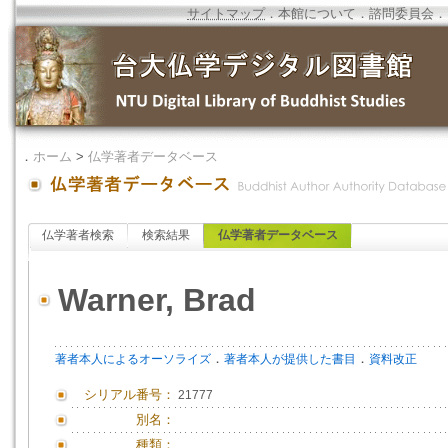
サイトマップ
．
本館について
．
諮問委員会
．
．
ホーム
>
仏学著者データベース
仏学著者検索
検索結果
仏学著者データベース
Warner, Brad
．
．
著者本人によるオーソライズ
著者本人が提供した書目
資料改正
シリアル番号：
21777
別名：
種類：