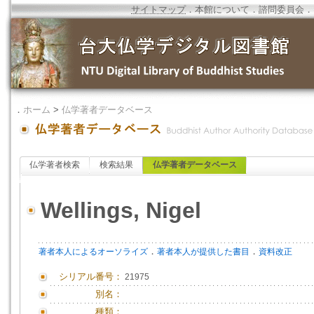
サイトマップ
．
本館について
．
諮問委員会
．
．
ホーム
>
仏学著者データベース
仏学著者検索
検索結果
仏学著者データベース
Wellings, Nigel
．
．
著者本人によるオーソライズ
著者本人が提供した書目
資料改正
シリアル番号：
21975
別名：
種類：