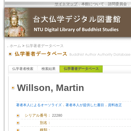
サイトマップ
．
本館について
．
諮問委員会
．
．
ホーム
>
仏学著者データベース
仏学著者検索
検索結果
仏学著者データベース
Willson, Martin
．
．
著者本人によるオーソライズ
著者本人が提供した書目
資料改正
シリアル番号：
22280
別名：
種類：