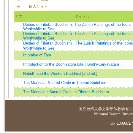
個人サイト：
全文
タイトル
Deities of Tibetan Buddhism: The Zurich Paintings of the Icons
Worthwhile to See
Deities of Tibetan Buddhism: The Zurich Paintings of the Icons
Worthwhile to See
Deities of Tibetan Buddhism：The Zurich Paintings of the Icons
Worthwhile to See
In praise of Tara
Introduction to the Bodhisattva Life：Bodhi-Caryavatara
Rebirth and the Western Buddhist [2nd ed.]
The Mandala: Sacred Circle in Tibetan Buddhism
The Mandala：Sacred Circle in Tibetan Buddhism
国立台湾大学
文学部仏教学セン
National Taiwan Universi
doi:10.6681