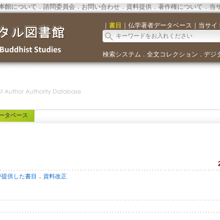
本館について
．
諮問委員会
．
お問い合わせ
．
資料提供
．
著作権について
．
当
｜
書目
｜
仏学著者データベース
｜
当サイ
検索システム
全文コレクション
デジ
．
．
ータベース
．
が提供した書目
資料改正