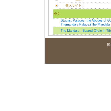
個人サイト：
全文
Stupas, Palaces, the Abodes of 
Themandala Palace.(The Mandala：S
The Mandala：Sacred Circle in Tib
国