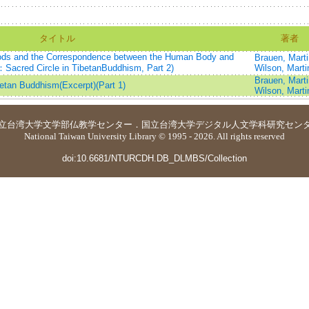
タイトル
著者
Gods and the Correspondence between the Human Body and
Brauen, Marti
acred Circle in TibetanBuddhism, Part 2)
Wilson, Marti
Brauen, Marti
etan Buddhism(Excerpt)(Part 1)
Wilson, Marti
立台湾大学
文学部仏教学センター
．
国立台湾大学デジタル人文学科研究セン
National Taiwan University Library © 1995 - 2026. All rights reserved
doi:10.6681/NTURCDH.DB_DLMBS/Collection