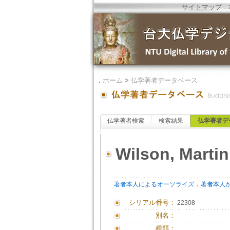
サイトマップ
．
．
ホーム
>
仏学著者データベース
仏学著者検索
検索結果
仏学著者デ
Wilson, Martin
．
著者本人によるオーソライズ
著者本人
シリアル番号：
22308
別名：
種類：