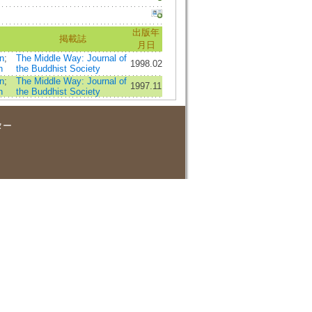
出版年
掲載誌
月日
n
;
The Middle Way: Journal of
1998.02
n
the Buddhist Society
n
;
The Middle Way: Journal of
1997.11
n
the Buddhist Society
ター