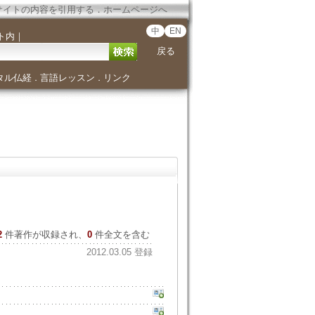
サイトの内容を引用する
．
ホームページへ
中
EN
ト内
｜
戻る
タル仏経
言語レッスン
リンク
．
．
2
件著作が収録され、
0
件全文を含む
2012.03.05 登録