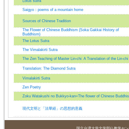
Lotus sutra
Saigyo：poems of a mountain home
Sources of Chinese Tradition
The Flower of Chinese Buddhism (Soka Gakkai History of
Buddhism)
The Lotus Sutra
The Vimalakirti Sutra
The Zen Teaching of Master Lin-chi: A Translation of the Lin-chi 
Translation: The Diamond Sutra
Vimalakirti Sutra
Zen Poetry
Zoku Watakushi no Bukkyo-kan=The flower of Chinese Buddhi
現代文明と「法華経」の思想的意義
国立台湾大学
文学部仏教学セン