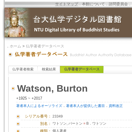
サイトマップ
．
本館について
．
諮問委員会
．
．
ホーム
>
仏学著者データベース
仏学著者検索
検索結果
仏学著者データベース
Watson, Burton
+1925 ~ +2017
．
．
著者本人によるオーソライズ
著者本人が提供した書目
資料改正
シリアル番号：
23349
別名：
ワトソン, バートン
=
B．ワトソン
種類：
個人著者