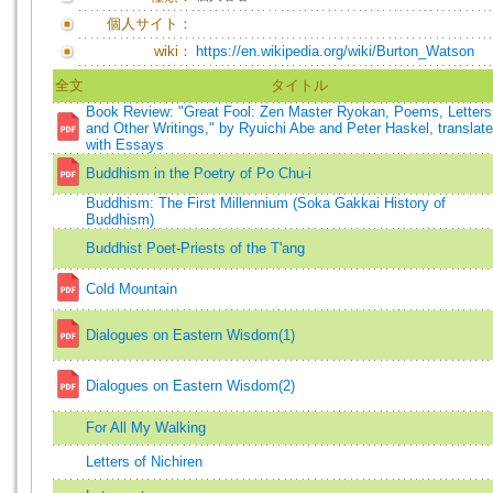
個人サイト：
wiki：
https://en.wikipedia.org/wiki/Burton_Watson
全文
タイトル
Book Review: "Great Fool: Zen Master Ryokan, Poems, Letters
and Other Writings," by Ryuichi Abe and Peter Haskel, translat
with Essays
Buddhism in the Poetry of Po Chu-i
Buddhism: The First Millennium (Soka Gakkai History of
Buddhism)
Buddhist Poet-Priests of the T'ang
Cold Mountain
Dialogues on Eastern Wisdom(1)
Dialogues on Eastern Wisdom(2)
For All My Walking
Letters of Nichiren