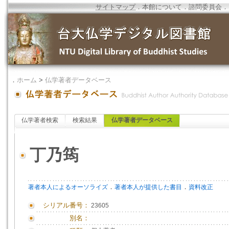
サイトマップ
．
本館について
．
諮問委員会
．
．
ホーム
>
仏学著者データベース
仏学著者検索
検索結果
仏学著者データベース
丁乃筠
．
．
著者本人によるオーソライズ
著者本人が提供した書目
資料改正
シリアル番号：
23605
別名：