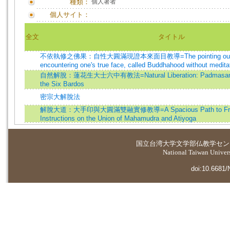
種類：
個人著者
個人サイト：
全文
タイトル
不依執修之佛果：自性大圓滿現證本來面目教導=The pointing out inst
encountering one's true face, called Buddhahood without medita
自然解脫：蓮花生大士六中有教法=Natural Liberation: Padmasambh
the Six Bardos
密宗大解脫法
解脫大道：大手印與大圓滿雙融實修教導=A Spacious Path to Freed
Instructions on the Union of Mahamudra and Atiyoga
国立台湾大学
文学部仏教学セン
National Taiwan Universi
doi:10.6681