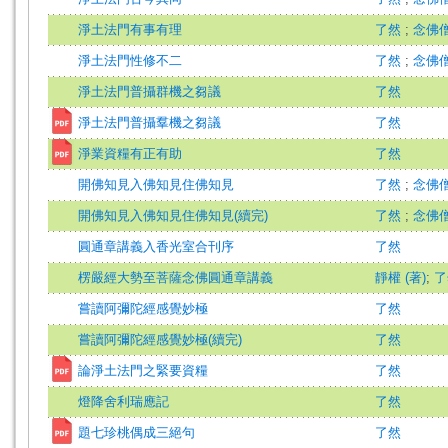
淨土法門有事有理
了然
;
念佛
淨土法門性修不二
了然
;
念佛
淨土法門普攝群機之芻議
了然
淨土法門普攝羣機之芻議
了然
淨業資糧有正有助
了然
開佛知見入佛知見住佛知見
了然
;
念佛
開佛知見入佛知見住佛知見(續完)
了然
;
念佛
圓通章講義入香光室合刊序
了然
楞嚴經大勢至菩薩念佛圓通章講義
靜權 (著)
;
了
嘗讀阿彌陀經感覺妙極
了然
嘗讀阿彌陀經感覺妙極(續完)
了然
論淨土法門之緊要資糧
了然
燈降舍利瑞應記
了然
題七珍桃偶成三絕句
了然