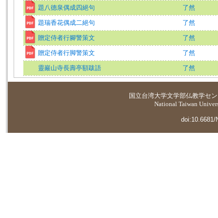
題八德泉偶成四絕句
了然
題瑞香花偶成二絕句
了然
贈定侍者行腳警策文
了然
贈定侍者行脚警策文
了然
靈巖山寺長壽亭額跋語
了然
国立台湾大学
文学部仏教学セン
National Taiwan Universi
doi:10.6681