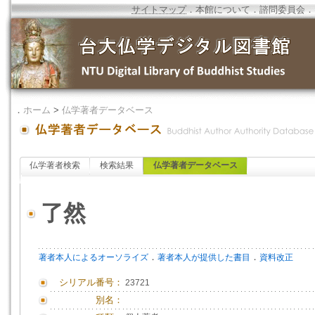
サイトマップ
．
本館について
．
諮問委員会
．
．
ホーム
>
仏学著者データベース
仏学著者検索
検索結果
仏学著者データベース
了然
．
．
著者本人によるオーソライズ
著者本人が提供した書目
資料改正
シリアル番号：
23721
別名：