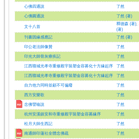
心佛四通說
了然
心佛圓通說
了然 (著)
釋德森 (著)
;
文十八首
(著)
刊書因緣感應記
了然 (著)
印公老法師像贊
了然
印光大師骨灰療疾記
了然
江西贛城光孝寺重修殿宇裝塑金容募化十方緣起序
了然
江西贛城光孝寺重修殿宇裝塑金容募化十方緣起序
了然
自力他力同時並顧不可偏廢
了然
西方安樂歌
了然
念佛譬喻說
了然
杭州安溪鎮安和寺重修殿宇裝塑金容募緣序
了然
松月大師生西記
了然
南通師印蓮社全體念佛疏
了然