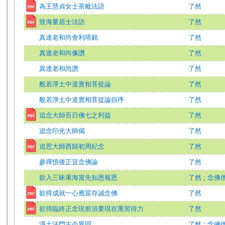
為王慧貞女士茶毗法語
了然
致海量居士法語
了然
真達老和尚舍利塔銘
了然
真達老和尚像讚
了然
真達老和尚讚
了然
般若淨土中道實相菩提論
了然
般若淨土中道實相菩提論自序
了然
追念大師百日佛七之利益
了然
追念印光大師偈
了然
追思大師西歸初周紀念
了然
參禪悟後正宜念佛論
了然
欲入三昧果海當先知恩報恩
了然
;
念佛
欲得成就一心應當存誠念佛
了然
欲得臨終正念現前須要現在熏習得力
了然
淨土法門古今異同
了然
;
念佛