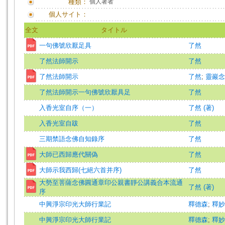
種類：
個人著者
個人サイト：
全文
タイトル
一句佛號欣厭足具
了然
了然法師開示
了然
了然法師開示
了然
;
靈巖念
了然法師開示一句佛號欣厭具足
了然
入香光室自序（一）
了然 (著)
入香光室自跋
了然
三期禁語念佛自知錄序
了然
大師已西歸應代關偽
了然
大師示我西歸(七絕六首并序)
了然
大勢至菩薩念佛圓通章印公親書靜公講義合本流通
了然 (著)
序
中興淨宗印光大師行業記
釋德森
;
釋妙
中興淨宗印光大師行業記
釋德森
;
釋妙