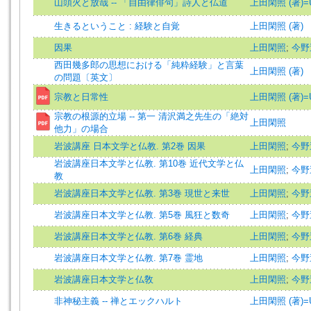
山頭火と放哉 -- 「自由律俳句」詩人と仏道
上田閑照 (著)=Ued
生きるということ : 経験と自覚
上田閑照 (著)
因果
上田閑照
;
今野
西田幾多郎の思想における「純粋経験」と言葉
上田閑照 (著)
の問題〔英文〕
宗教と日常性
上田閑照 (著)=Ued
宗教の根源的立場 -- 第一 清沢満之先生の「絶対
上田閑照
他力」の場合
岩波講座 日本文学と仏教. 第2巻 因果
上田閑照
;
今野
岩波講座日本文学と仏教. 第10巻 近代文学と仏
上田閑照
;
今野
教
岩波講座日本文学と仏教. 第3巻 現世と来世
上田閑照
;
今野
岩波講座日本文学と仏教. 第5巻 風狂と数奇
上田閑照
;
今野
岩波講座日本文学と仏教. 第6巻 経典
上田閑照
;
今野
岩波講座日本文学と仏教. 第7巻 霊地
上田閑照
;
今野
岩波講座日本文学と仏敎
上田閑照
;
今野
非神秘主義 -- 禅とエックハルト
上田閑照 (著)=Ued