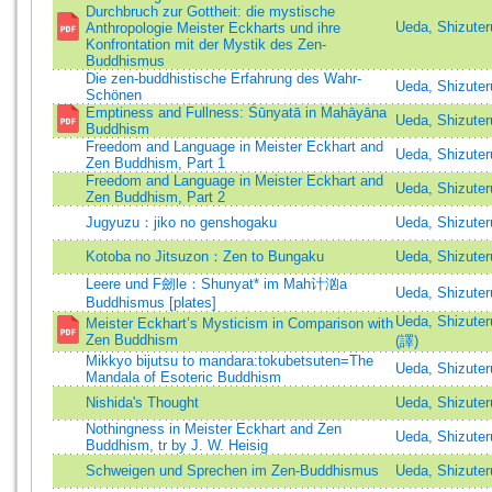
Durchbruch zur Gottheit: die mystische
Ueda, Shizuter
Anthropologie Meister Eckharts und ihre
Konfrontation mit der Mystik des Zen-
Buddhismus
Die zen-buddhistische Erfahrung des Wahr-
Ueda, Shizuter
Schönen
Emptiness and Fullness: Śūnyatā in Mahāyāna
Ueda, Shizuter
Buddhism
Freedom and Language in Meister Eckhart and
Ueda, Shizut
Zen Buddhism, Part 1
Freedom and Language in Meister Eckhart and
Ueda, Shizut
Zen Buddhism, Part 2
Jugyuzu：jiko no genshogaku
Ueda, Shizuter
Kotoba no Jitsuzon：Zen to Bungaku
Ueda, Shizuter
Leere und F劒le：Shunyat* im Mah计汹a
Ueda, Shizuter
Buddhismus [plates]
Ueda, Shizuter
Meister Eckhart’s Mysticism in Comparison with
Zen Buddhism
(譯)
Mikkyo bijutsu to mandara:tokubetsuten=The
Ueda, Shizuter
Mandala of Esoteric Buddhism
Nishida's Thought
Ueda, Shizut
Nothingness in Meister Eckhart and Zen
Ueda, Shizuter
Buddhism, tr by J. W. Heisig
Schweigen und Sprechen im Zen-Buddhismus
Ueda, Shizuter