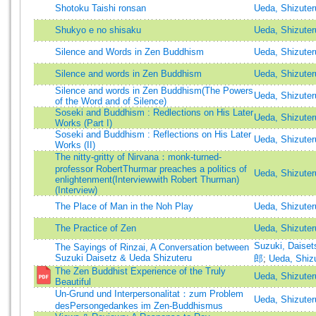
Shotoku Taishi ronsan
Ueda, Shizuter
Shukyo e no shisaku
Ueda, Shizuter
Silence and Words in Zen Buddhism
Ueda, Shizute
Silence and words in Zen Buddhism
Ueda, Shizuter
Silence and words in Zen Buddhism(The Powers
Ueda, Shizuter
of the Word and of Silence)
Soseki and Buddhism : Redlections on His Later
Ueda, Shizut
Works (Part I)
Soseki and Buddhism : Reflections on His Later
Ueda, Shizut
Works (II)
The nitty-gritty of Nirvana：monk-turned-
professor RobertThurmar preaches a politics of
Ueda, Shizuter
enlightenment(Interviewwith Robert Thurman)
(Interview)
The Place of Man in the Noh Play
Ueda, Shizut
The Practice of Zen
Ueda, Shizut
Suzuki, Dai
The Sayings of Rinzai, A Conversation between
Suzuki Daisetz & Ueda Shizuteru
郎
;
Ueda, Sh
The Zen Buddhist Experience of the Truly
Ueda, Shizuter
Beautiful
Un-Grund und Interpersonalitat：zum Problem
Ueda, Shizuter
desPersongedankes im Zen-Buddhismus