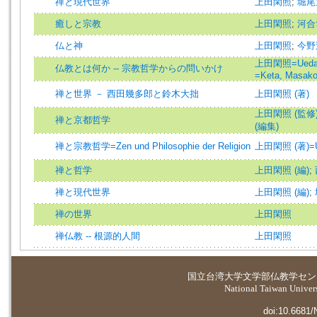
禪と現代世界
上田閑照
;
堀尾
癒しと宗教
上田閑照
;
河合
仏と神
上田閑照
;
今野
上田閑照=Ueda, 
仏教とは何か -- 宗教哲学からの問いかけ
=Keta, Masak
禅と世界 － 西田幾多郎と鈴木大拙
上田閑照 (著)
上田閑照 (監修
禅と京都哲学
(編集)
禅と宗教哲学=Zen und Philosophie der Religion
上田閑照 (著)=Ued
禅と哲学
上田閑照 (編)
;
禅と現代世界
上田閑照 (編)
;
禅の世界
上田閑照
禅仏教 -- 根源的人間
上田閑照
国立台湾大学
文学部仏教学セン
National Taiwan Universi
doi:10.6681