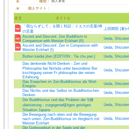
種類：
個人著者
個人サイト：
全文
タイトル
「我ならずして」を開く対話：イエスの言葉/禅
上田閑照 (著)=Ued
の言葉
Ascent and Descent: Zen Buddhism in
Ueda, Shizuter
Comparison with Meister Eckhart (II)
Ascent and Descent: Zen in Comparison with
Ueda, Shizuter
Meister Eckhart (I)
Butten kaidai jiten [EDITION：Tai chu pan.]
Ueda, Shizuter
Das denkende Nicht-Denken：Zen und
Philosophie bei Nishida unter besonderer Ber
Ueda, Shizuter
ksichtigung seiner Fr philosophie der reinen
Erfahrung
Das Erwachen im Zen-Buddhismus als Wort-
Ueda, Shizuter
Ereignis
Das Nichts und das Selbst im Buddhistischen
Ueda, Shizuter
Denken
Der Buddhismus und das Problem der S绋
Ueda, Shizuter
ularisierung：zurgegenw绂tigen geistigen
Situation Japans
Die Bewegung nach oben und die Bewegung
Ueda, Shizuter
nach unten: Zen-Buddhismus im Vergleich mit
Meister Eckhart
Die Gottesgeburt in der Seele und der