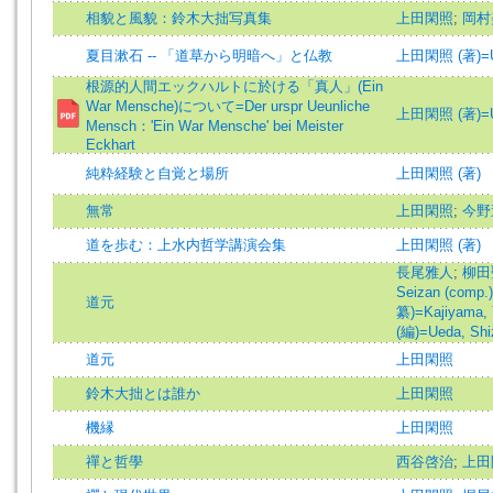
相貌と風貌：鈴木大拙写真集
上田閑照
;
岡村
夏目漱石 -- 「道草から明暗へ」と仏教
上田閑照 (著)=Ued
根源的人間エックハルトに於ける「真人」(Ein
War Mensche)について=Der urspr Ueunliche
上田閑照 (著)=Ued
Mensch：'Ein War Mensche' bei Meister
Eckhart
純粋経験と自覚と場所
上田閑照 (著)
無常
上田閑照
;
今野
道を歩む：上水内哲学講演会集
上田閑照 (著)
長尾雅人
;
柳田聖
Seizan (comp.)
道元
纂)=Kajiyama, 
(編)=Ueda, Shiz
道元
上田閑照
鈴木大拙とは誰か
上田閑照
機縁
上田閑照
禪と哲學
西谷啓治
;
上田