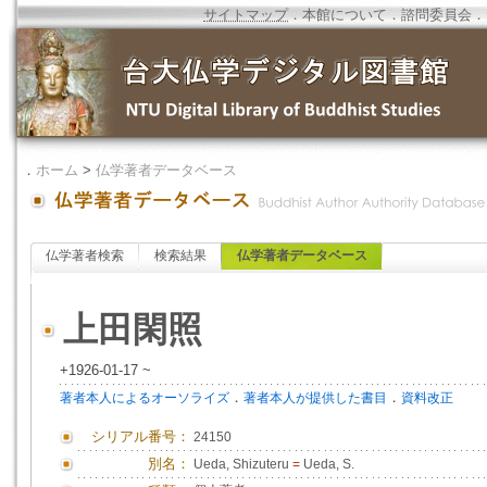
サイトマップ
．
本館について
．
諮問委員会
．
．
ホーム
>
仏学著者データベース
仏学著者検索
検索結果
仏学著者データベース
上田閑照
+1926-01-17 ~
．
．
著者本人によるオーソライズ
著者本人が提供した書目
資料改正
シリアル番号：
24150
別名：
Ueda, Shizuteru
=
Ueda, S.