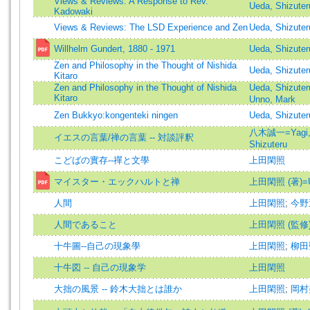
Views & Reviews: A Response to Rev.
Ueda, Shizut
Kadowaki
Views & Reviews: The LSD Experience and Zen
Ueda, Shizut
Willhelm Gundert, 1880 - 1971
Ueda, Shizuter
Zen and Philosophy in the Thought of Nishida
Ueda, Shizuter
Kitaro
Zen and Philosophy in the Thought of Nishida
Ueda, Shizuter
Kitaro
Unno, Mark
Zen Bukkyo:kongenteki ningen
Ueda, Shizuter
八木誠一=Yagi, S
イエスの言葉/禅の言葉 -- 対談評釈
Shizuteru
こどばの實存--禪と文學
上田閑照
マイスター・エックハルトと禅
上田閑照 (著)=Ued
人間
上田閑照
;
今野
人間であること
上田閑照 (監修
十牛圖--自己の現象學
上田閑照
;
柳田
十牛図 -- 自己の現象学
上田閑照
大拙の風景 -- 鈴木大拙とは誰か
上田閑照
;
岡村