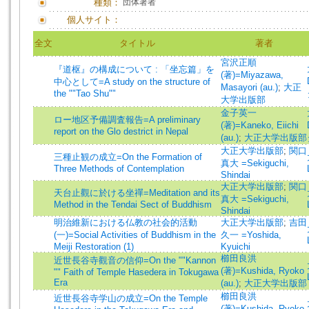
種類：
団体著者
個人サイト：
全文
タイトル
著者
宮沢正順
『道枢』の構成について : 「坐忘篇」を
(著)=Miyazawa,
中心として=A study on the structure of
Masayori (au.)
;
大正
the ""Tao Shu""
大学出版部
金子英一
ロー地区予備調査報告=A preliminary
(著)=Kaneko, Eiichi
report on the Glo destrict in Nepal
(au.)
;
大正大学出版部
大正大学出版部
;
関口
三種止観の成立=On the Formation of
真大 =Sekiguchi,
Three Methods of Contemplation
Shindai
大正大学出版部
;
関口
天台止觀に於ける坐禪=Meditation and its
真大 =Sekiguchi,
Method in the Tendai Sect of Buddhism
Shindai
明治維新における仏教の社会的活動
大正大学出版部
;
吉田
(一)=Social Activities of Buddhism in the
久一 =Yoshida,
Meiji Restoration (1)
Kyuichi
櫛田良洪
近世長谷寺觀音の信仰=On the ""Kannon
(著)=Kushida, Ryoko
"" Faith of Temple Hasedera in Tokugawa
Era
(au.)
;
大正大学出版部
櫛田良洪
近世長谷寺学山の成立=On the Temple
(著)=Kushida, Ryoko