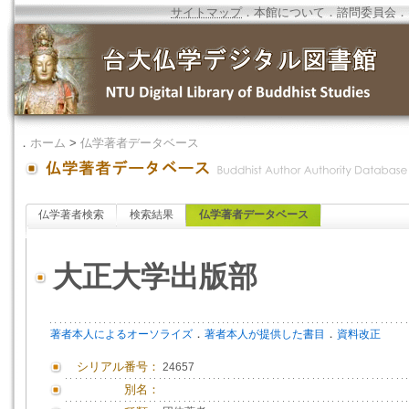
サイトマップ
．
本館について
．
諮問委員会
．
．
ホーム
>
仏学著者データベース
仏学著者検索
検索結果
仏学著者データベース
大正大学出版部
．
．
著者本人によるオーソライズ
著者本人が提供した書目
資料改正
シリアル番号：
24657
別名：