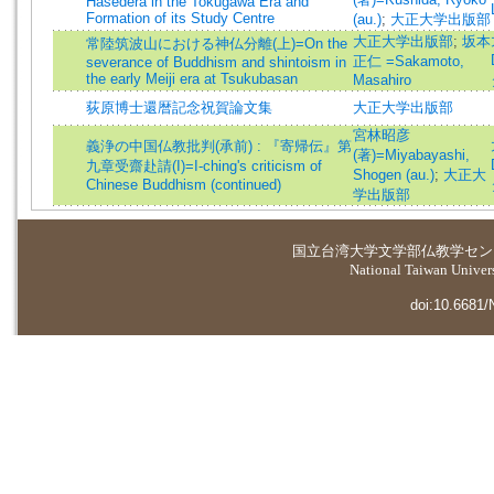
Hasedera in the Tokugawa Era and
Formation of its Study Centre
(au.)
;
大正大学出版部
大正大学出版部
;
坂本
常陸筑波山における神仏分離(上)=On the
正仁 =Sakamoto,
severance of Buddhism and shintoism in
the early Meiji era at Tsukubasan
Masahiro
荻原博士還暦記念祝賀論文集
大正大学出版部
宮林昭彦
義浄の中国仏教批判(承前) : 『寄帰伝』第
(著)=Miyabayashi,
九章受齋赴請(I)=I-ching's criticism of
Shogen (au.)
;
大正大
Chinese Buddhism (continued)
学出版部
国立台湾大学
文学部仏教学セン
National Taiwan Universi
doi:10.6681