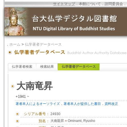
サイトマップ
．
本館について
．
諮問委員会
．
．
ホーム
>
仏学著者データベース
仏学著者検索
検索結果
仏学著者データベース
大南竜昇
+1941 ~
．
．
著者本人によるオーソライズ
著者本人が提供した書目
資料改正
シリアル番号：
24930
別名：
大南龍昇
=
Ominami, Ryusho