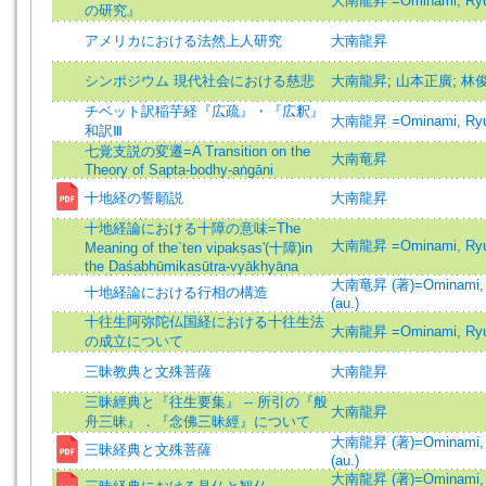
大南龍昇 =Ominami, Ry
の研究』
アメリカにおける法然上人研究
大南龍昇
シンポジウム 現代社会における慈悲
大南龍昇
;
山本正廣
;
林
チベット訳稲芋経『広疏』・『広釈』
大南龍昇 =Ominami, Ry
和訳Ⅲ
七覚支説の変遷=A Transition on the
大南竜昇
Theory of Sapta-bodhy-aṅgāni
十地経の誓願説
大南龍昇
十地経論における十障の意味=The
大南龍昇 =Ominami, Ry
Meaning of the`ten vipakṣas'(十障)in
the Daśabhūmikasūtra-vyākhyāna
大南竜昇 (著)=Ominami, 
十地経論における行相の構造
(au.)
十往生阿弥陀仏国経における十往生法
大南龍昇 =Ominami, Ry
の成立について
三昧教典と文殊菩薩
大南龍昇
三昧經典と『往生要集』 -- 所引の『般
大南龍昇
舟三昧』．『念佛三昧經』について
大南龍昇 (著)=Ominami, 
三昧経典と文殊菩薩
(au.)
大南龍昇 (著)=Ominami, 