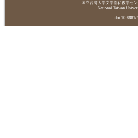
国立台湾大学
文学部仏教学セン
National Taiwan Universi
doi:10.6681