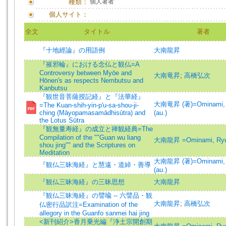
種類：
個人著者
個人サイト：
全文
タイトル
著者
『十地經論』の用語例
大南龍昇
『摧邪輪』における念仏と観仏=A
Controversy between Myōe and
大南竜昇
;
高橋弘次
Hōnen's as respects Nembutsu and
Kanbutsu
『観世音菩薩授記経』と『法華経』
大南竜昇 (著)=Ominami, 
=The Kuan-shih-yin-p'u-sa-shou-ji-
ching (Māyopamasamādhisūtra) and
(au.)
the Lotus Sūtra
『観無量寿経』の成立と禅観経典=The
Compilation of the ""Guan wu liang
大南龍昇 =Ominami, Ry
shou jing"" and the Scriptures on
Meditation
大南龍昇 (著)=Ominami, 
『観仏三昧海経』と慧遠・道綽・善導
(au.)
『観仏三昧海経』の三昧思想
大南龍昇
『観仏三昧海経』の譬喩 -- 六譬品・観
大南龍昇
;
高橋弘次
仏密行品訳注=Examination of the
allegory in the Guanfo sanmei hai jing
<新刊紹介>香月乗光編『浄土宗開創期