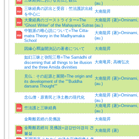
三昧経典における見仏と観仏
(au.)
三昧経典の訳出と受容：竺法護訳出経
大南龍昇
を中心に
大乗経典のゴーストライター=The
大南龍昇 (著)=Ominami, 
“Ghost Writer” of the Mahayana Sutras
(au.)
中観派の唯心説について=The Citta-
大南龍昇 (著)=Ominami, 
matra Theory in the Madhyamaka
(au.)
School
因緣心釋論開決記の著者について
大南龍昇
如幻三昧と弥陀三尊=The Samādhi of
大南竜昇
;
高橋弘次
discerning that all things to be illusion
and the three Amida divinities
見仏 : その起源と展開=The origin and
大南龍昇 (著)=Ominami, 
its development of the ""Buddha
(au.)
darsana Thought""
大南龍昇 (著)=Ominami, 
念仏僧・原青民と浄土教の現代化
(au.)
大南竜昇 (著)=Ominami, 
竺法護と三昧経典
(au.)
金剛般若經の見佛說
大南龍昇
金剛般若經의 見佛說=금강반야경의 견
大南龍昇 (著)
불설