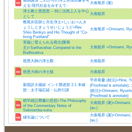
基調講演 これからの浄土宗僧侶像を考
大南竜昇 (著)
える-現代社会をみすえて-
淨土教と恩思想 -- 特に法然上人を中心
大南龍昇
として
椎尾弁匡師と共生浄土=しいおべんき
ょうしときょうせいじょうど=Rev.
大南竜昇 =Ominami, Ry
Shiio Benkyo and His Thought of "Co-
living Pureland"
菩薩に譬えられる商主(隊商
大南龍昇 =Ominami, Ry
主)=Sarthavahas Compared to the
Bodhisattva
慈恩大師の淨土觀
大南龍昇
慈恩大師の浄土観
大南龍昇
平井宥慶 (校注)=Hirai, Yu
新国訳大蔵経 インド撰述部 2-1 本縁
(Proofread & annotate)
;
部：太子瑞応経・仏所行讃
(校注)=Ominami, Ryush
(Proofread & annotate)
稻竿經註釋書の思想=The Philosophy
大南龍昇 (著)=Ominami, 
of the Commentary Notes of
(au.)
Salistamba-sutra
大南竜昇 (著)=Ominami, 
縁生論について
(au.)