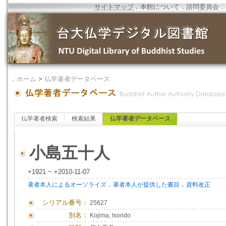
サイトマップ
．
本館について
．
諮問委員会
．
．
ホーム
>
仏学著者データベース
仏学著者検索
検索結果
仏学著者データベース
小島五十人
+1921 ~ +2010-11-07
．
．
著者本人によるオーソライズ
著者本人が提供した書目
資料改正
シリアル番号：
25627
別名：
Kojima, Isondo