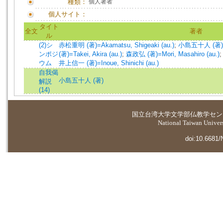
種類：
個人著者
個人サイト：
タイト
全文
著者
ル
(2)シ
赤松重明 (著)=Akamatsu, Shigeaki (au.)
;
小島五十人 (著)=Ko
ンポジ
(著)=Takei, Akira (au.)
;
森政弘 (著)=Mori, Masahiro (au.)
ウム
井上信一 (著)=Inoue, Shinichi (au.)
自我偈
小島五十人 (著)
解説
(14)
国立台湾大学
文学部仏教学セン
National Taiwan Universi
doi:10.6681