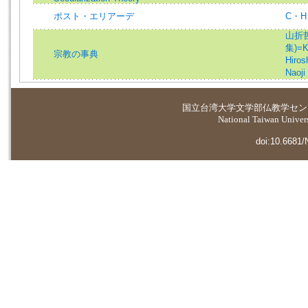
ポスト・エリアーデ
C・
山折哲雄
集)=K
宗教の事典
Hiros
Naoji
国立台湾大学
文学部仏教学セン
National Taiwan Universi
doi:10.6681