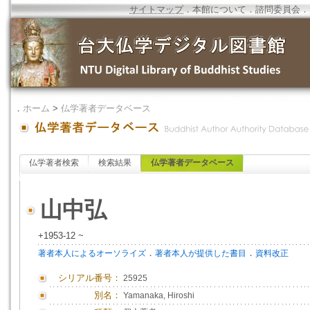
サイトマップ
．
本館について
．
諮問委員会
．
．
ホーム
>
仏学著者データベース
仏学著者検索
検索結果
仏学著者データベース
山中弘
+1953-12 ~
．
．
著者本人によるオーソライズ
著者本人が提供した書目
資料改正
シリアル番号：
25925
別名：
Yamanaka, Hiroshi