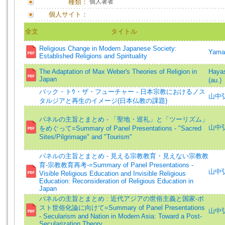
種類：
個人著者
個人サイト：
全文
タイトル
Religious Change in Modern Japanese Society:
Yama
Established Religions and Spirituality
The Adaptation of Max Weber's Theories of Religion in
Haya
Japan
(au.)
バック・トｳ・ザ・フューチャー - 日本宗教におけるノス
山中
タルジアと再生のイメージ(日本仏教の課題)
パネルの主旨とまとめ - 「聖地・巡礼」と「ツーリズム」
山中弘 
をめぐって=Summary of Panel Presentations - "Sacred
Sites/Pilgrimage" and "Tourism"
パネルの主旨とまとめ - 見える宗教教育・見えない宗教教
育-宗教教育再考-=Summary of Panel Presentations -
山中弘 
Visible Religious Education and Invisible Religious
Education: Reconsideration of Religious Education in
Japan
パネルの主旨とまとめ : 近代アジアの世俗主義と国家-ポ
スト世俗化論に向けて=Summary of Panel Presentations
山中弘 
- Secularism and Nation in Modern Asia: Toward a Post-
Secularization Theory