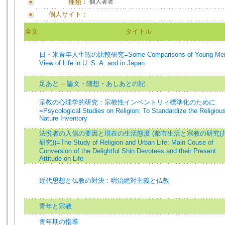
種類：
個人著者
個人サイト：
全文
タイトル
日・米青年人生観の比較研究=Some Comparisons of Young Men
View of Life in U. S. A. and in Japan
足あと -- 論文・随想・あしあとの記
宗教の心理学的研究：宗教性インベントリィ標準化のために
=Psycological Studies on Religion: To Standardize the Religiou
Nature Inventory
法悦者の入信の要因と現在の生活態度 (都市生活と宗教の研究(
研究))=The Study of Religion and Urban Life: Main Couse of
Conversion of the Delightful Shin Devotees and their Present
Attitude on Life
近代思想と仏教の対決 : 明治絶対主義と仏教
青年と宗教
青年期の指導