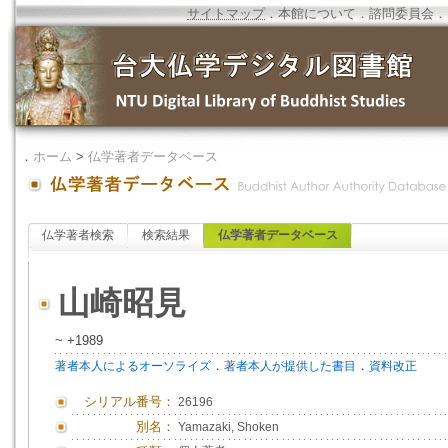
サイトマップ
．
本館について
．
諮問委員会
．
．
ホーム
>
仏学著者データベース
仏学著者検索
検索結果
仏学著者データベース
山崎昭見
~ +1989
．
．
著者本人によるオーソライズ
著者本人が提供した書目
資料改正
シリアル番号：
26196
別名：
Yamazaki, Shoken