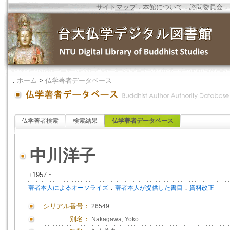
サイトマップ
．
本館について
．
諮問委員会
．
．
ホーム
>
仏学著者データベース
仏学著者検索
検索結果
仏学著者データベース
中川洋子
+1957 ~
．
．
著者本人によるオーソライズ
著者本人が提供した書目
資料改正
シリアル番号：
26549
別名：
Nakagawa, Yoko