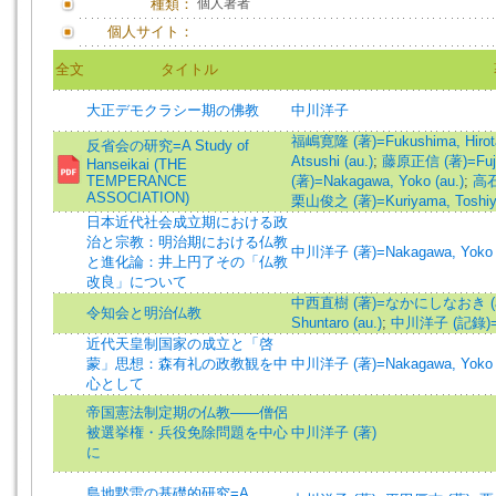
種類：
個人著者
個人サイト：
全文
タイトル
大正デモクラシー期の佛教
中川洋子
福嶋寛隆 (著)=Fukushima, Hirota
反省会の研究=A Study of
Atsushi (au.)
;
藤原正信 (著)=Fujiw
Hanseikai (THE
TEMPERANCE
(著)=Nakagawa, Yoko (au.)
;
高石史
ASSOCIATION)
栗山俊之 (著)=Kuriyama, Toshiyu
日本近代社会成立期における政
治と宗教：明治期における仏教
中川洋子 (著)=Nakagawa, Yoko (
と進化論：井上円了その「仏教
改良」について
中西直樹 (著)=なかにしなおき (a
令知会と明治仏教
Shuntaro (au.)
;
中川洋子 (記錄)=Na
近代天皇制国家の成立と「啓
蒙」思想：森有礼の政教観を中
中川洋子 (著)=Nakagawa, Yoko (
心として
帝国憲法制定期の仏教――僧侶
被選挙権・兵役免除問題を中心
中川洋子 (著)
に
島地黙雷の基礎的研究=A