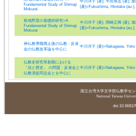
中川洋子 (著)
;
平田厚志 (著)
;
栗
Fundamental Study of Shimaji
(著)=Fukushima, Hirotaka (au.)
Mokurai
島地黙雷の基礎的研究=A
中川洋子 (著)
;
岡崎正興 (著)
;
堀
Fundamental Study of Shimaji
(著)=Fukushima, Hirotaka (au.)
Mokurai
神仏教導職廃止後の仏教 : 反省
中川洋子 (著)=Nakagawa, Yoko (
会の仏教改革論を中心に
仏教史研究草創期における
「信と歴史」 の問題 : 反省会と
中川洋子 (著)=Nakagawa, Yoko (
仏教清徒同志会とを中心に
国立台湾大学
文学部仏教学セン
National Taiwan Universi
doi:10.6681