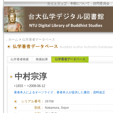
サイトマップ
．
本館について
．
諮問委員会
．
．
ホーム
>
仏学著者データベース
仏学著者検索
検索結果
仏学著者データベース
中村宗淳
+1933 ~ +2008-06-12
．
．
著者本人によるオーソライズ
著者本人が提供した書目
資料改正
シリアル番号：
26708
別名：
Nakamura, Sojun