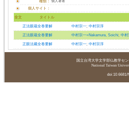
種類：
個人著者
個人サイト：
全文
タイトル
正法眼蔵全巻要解
中村宗一
;
中村宗淳
正法眼蔵全巻要解
中村宗一=Nakamura, Soichi
;
中村宗
正眼法藏全卷要解
中村宗一
;
中村宗淳
国立台湾大学
文学部仏教学セン
National Taiwan Universi
doi:10.6681