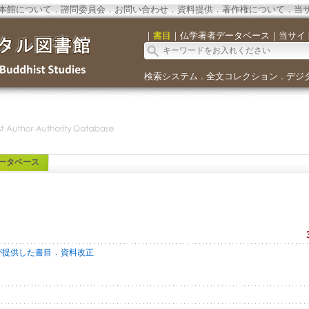
本館について
．
諮問委員会
．
お問い合わせ
．
資料提供
．
著作権について
．
当
｜
書目
｜
仏学著者データベース
｜
当サイ
検索システム
全文コレクション
デジ
．
．
ータベース
．
が提供した書目
資料改正