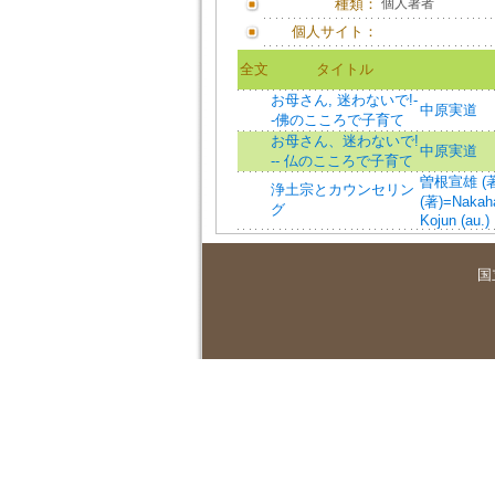
種類：
個人著者
個人サイト：
全文
タイトル
お母さん, 迷わないで!-
中原実道
-佛のこころで子育て
お母さん、迷わないで!
中原実道
-- 仏のこころで子育て
曽根宣雄 (著)=
浄土宗とカウンセリン
(著)=Nakahar
グ
Kojun (au.)
国