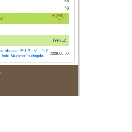
出版年月
誌
日
1996.12
e Land Studies=浄土学=ジョウド
2009.06.30
 Jodo Studies=Joudogaku
ター