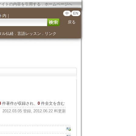
サイトの内容を引用する
．
ホームページへ
中
EN
ト内
｜
戻る
タル仏経
言語レッスン
リンク
．
．
3
件著作が収録され、
0
件全文を含む
2012.03.05 登録, 2012.06.22 料更新