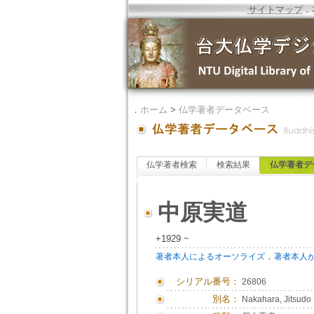
サイトマップ
．
．
ホーム
>
仏学著者データベース
仏学著者検索
検索結果
仏学著者デ
中原実道
+1929 ~
．
著者本人によるオーソライズ
著者本人
シリアル番号：
26806
別名：
Nakahara, Jitsudo