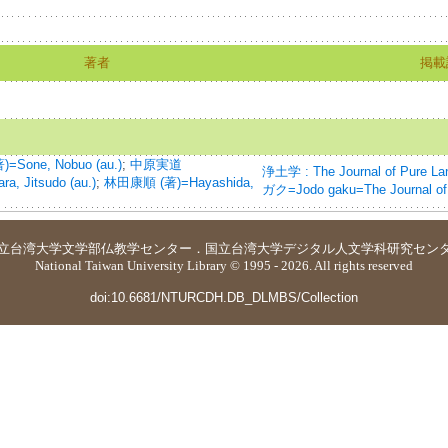
著者
掲載
Sone, Nobuo (au.)
;
中原実道
浄土学 : The Journal of Pur
a, Jitsudo (au.)
;
林田康順 (著)=Hayashida,
ガク=Jodo gaku=The Journal of
立台湾大学
文学部仏教学センター
．
国立台湾大学デジタル人文学科研究セン
National Taiwan University Library © 1995 - 2026. All rights reserved
doi:10.6681/NTURCDH.DB_DLMBS/Collection