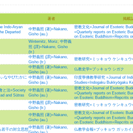
著者
掲載
do-Aryan
密教文化=Journal of Esoteric
中野義照 (著)=Nakano,
the Departed
=Quarterly reports on Esoteric Bu
Gisho (au.)
on Esoteric Buddhism=Repcrits on
Winternitz, Moriz
;
中野義
照 (譯)=Nakano, Gisho
(tr.)
中野義照 (譯)=Nakano,
密教研究=ミッキョウ ケンキュウ=Esoter
Gisho (tr.)
中野義照 (著)=Nakano,
仏教史学=ブッキョウ シガク
Gisho (au.)
うぃなやぴたかに
中野義照 (著)=Nakano,
印度學佛教學研究 =Journal of Indian
Gisho (au.)
Studies=Indogaku Bukkyōgaku K
密教文化=Journal of Esoteric
法=Society
中野義照 (著)=Nakano,
=Quarterly reports on Esoteric Bu
ṣad and Sūtras
Gisho (au.)
on Esoteric Buddhism=Repcrits on
中野義照 (譯)=Nakano,
密教研究=ミッキョウ ケンキュウ=Esoter
Gisho (tr.)
密教文化=Journal of Esoteric
中野義照 (著)=Nakano,
=Quarterly reports on Esoteric Bu
Gisho (au.)
on Esoteric Buddhism=Repcrits on
中野義照 (著)=Nakano,
る若干の対立思想
仏教学会報=ブッキョウ ガッカイ
Gisho (au.)