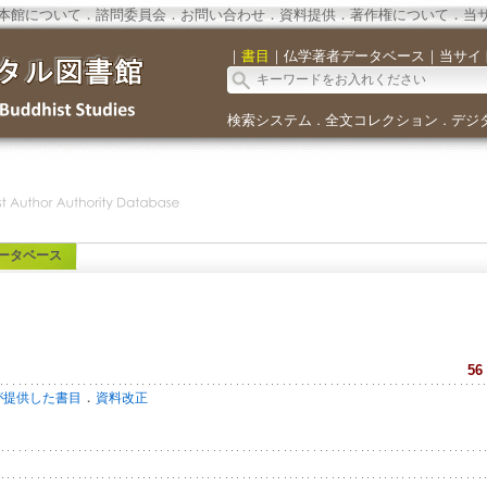
本館について
．
諮問委員会
．
お問い合わせ
．
資料提供
．
著作権について
．
当
｜
書目
｜
仏学著者データベース
｜
当サイ
検索システム
全文コレクション
デジ
．
．
ータベース
56
．
が提供した書目
資料改正