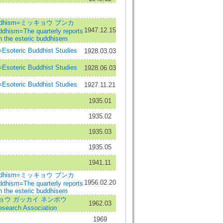
 Buddhism=ミッキョウ ブンカ
1947.12.15
ddhism=The quarterly reports
 the esteric buddhisem
ic Buddhist Studies
1928.03.03
ic Buddhist Studies
1928.06.03
ic Buddhist Studies
1927.11.21
1935.01
1935.02
1935.03
1935.05
1941.11
 Buddhism=ミッキョウ ブンカ
1956.02.20
ddhism=The quarterly reports
 the esteric buddhisem
ョウ ガッカイ ネンポウ
1962.03
esearch Association
1969