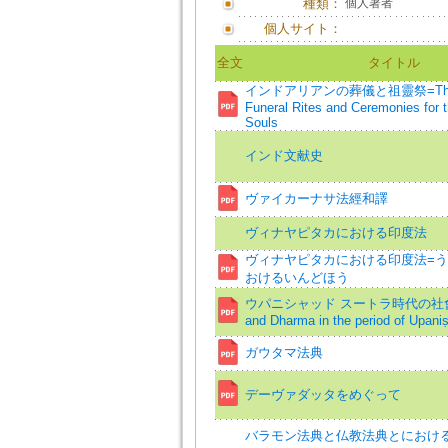
種類：
個人著者
個人サイト：
全文
タイトル
インドアリアンの葬儀と祖靈祭=The In
Funeral Rites and Ceremonies for 
Souls
インド文献史
ヴァイカーナサ法經和譯
ヴィナヤピタカにおける印度法
ヴィナヤピタカにおける印度法=
おけるいんどほう
ウパニシャッド スートラ時代の社會と
and Dharma in the period of Upani
ガウタマ法典
デーヴァダッタをめぐって
バラモン法典と仏教法典とにおけ