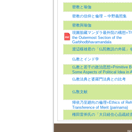
密教と瑜伽
密教の信仰と倫理 -- 中野義照集
密教與瑜伽
現圖胎藏マンダラ最外院の構想=The Con
the Outermost Section of the
Garbhodbhavamandala
渡辺楳雄君の「仏陀教説の外延」
仏教とインド学
仏教と若干の政治思想=Primitive Bud
Some Aspects of Political Idea in A
仏教法典と婆羅門法典との比考
仏敎文献
帰依乃至廻向の倫理=Ethics of Refuge
Transference of Merit (parinama)
権田雷斧氏の「大日経住心品疏続
国