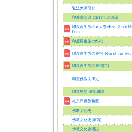
弘法大師研究
印度古法典に於ける法源論
印度再生族の五大祭=Five Great Rites 
born
印度再生族の祭祀
印度再生族の祭祀=Rite of the Twice-b
印度再生族の祭祠(二)
印度佛教文學史
印度思想 法制思想
在京津佛教雜觀
佛教文化史
佛教文化史(續前)
佛教文化史概説