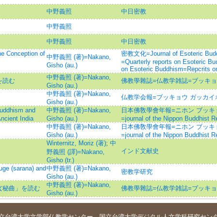
中野義照
中日密教
中野義照
中野義照
中日密教
ception of
密教文化=Journal of Esoteric
中野義照 (著)=Nakano,
=Quarterly reports on Esoteric Bu
Gisho (au.)
on Esoteric Buddhism=Repcrits on
中野義照 (著)=Nakano,
を読む
佛教學雜誌=仏教学雑誌=ブッキョ
Gisho (au.)
中野義照 (著)=Nakano,
仏教学会報=ブッキョウ ガッカイ
Gisho (au.)
dhism and
中野義照 (著)=Nakano,
日本佛敎學會年報=ニホン ブッキ
ncient India
Gisho (au.)
=journal of the Nippon Buddhist R
中野義照 (著)=Nakano,
日本佛敎學會年報=ニホン ブッキ
Gisho (au.)
=journal of the Nippon Buddhist R
Winternitz, Moriz (著)
;
中
インド文献史
野義照 (譯)=Nakano,
Gisho (tr.)
 (sarana) and
中野義照 (著)=Nakano,
密教学研究
Gisho (au.)
中野義照 (著)=Nakano,
玄秘曲」を読む
佛教學雜誌=仏教学雑誌=ブッキョ
Gisho (au.)
立台湾大学
文学部仏教学センター
．
国立台湾大学デジタル人文学科研究セン