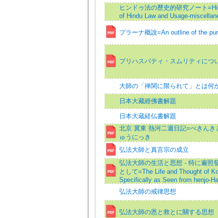
ヒンドゥ法の歷史的研究ノート=Histori
of Hindu Law and Usage-miscellan
プラーナ概說=An outline of the pur
ブリハスパティ・スムリティにつ
大師の「禅関に限られて」とは何
日本大藏經佛書解題
日本大蔵経仏書解題
北京 冀東 熱河二週日記=ぺきん
ゅうにっき
弘法大師と真言宗の成立
弘法大師の生活と思想 - 特に遍照
として=The Life and Thought of K
Specifically as Seen from henjo-H
弘法大師の戒律思想
弘法大師の恩と救とに關する思想