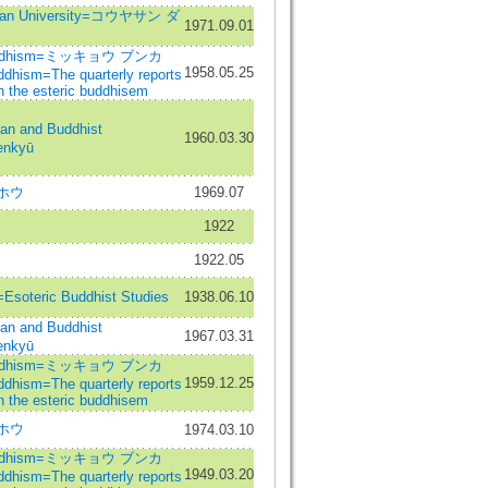
an University=コウヤサン ダ
1971.09.01
 Buddhism=ミッキョウ ブンカ
1958.05.25
ddhism=The quarterly reports
 the esteric buddhisem
 and Buddhist
1960.03.30
enkyū
ホウ
1969.07
1922
1922.05
ic Buddhist Studies
1938.06.10
 and Buddhist
1967.03.31
enkyū
 Buddhism=ミッキョウ ブンカ
1959.12.25
ddhism=The quarterly reports
 the esteric buddhisem
ホウ
1974.03.10
 Buddhism=ミッキョウ ブンカ
1949.03.20
ddhism=The quarterly reports