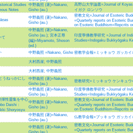
高野山大学論叢=Journal of Koyas
cal Studies
中野義照 (著)=Nakano,
eous Notes
Gisho (au.)
イガク ロンソウ
密教文化=Journal of Esoteric
中野義照 (著)=Nakano,
āṇas
=Quarterly reports on Esoteric Bu
Gisho (au.)
on Esoteric Buddhism=Repcrits on
中野義照 (著)=Nakano,
Gisho (au.)
;
宮本正尊
印度學佛教學研究 =Journal of Indian
いて
Studies=Indogaku Bukkyōgaku K
(編)=Miyamoto, Shoson
(ed.)
か
中野義照 =Nakano, Gisho
密教学会報=ミッキョウ ガッカイ
大村西崖
;
中野義照
大村西崖
;
中野義照
きとうねっかにし
中野義照 (著)=Nakano,
密教研究=ミッキョウ ケンキュウ=Esoter
Gisho (au.)
中野義照 (著)=Nakano,
印度學佛教學研究 =Journal of Indian
Gisho (au.)
Studies=Indogaku Bukkyōgaku K
發揮性靈集を中心
密教文化=Journal of Esoteric
中野義照 (著)=Nakano,
obo Daishi：
=Quarterly reports on Esoteric Bu
Gisho (au.)
on Esoteric Buddhism=Repcrits on
akki Shoryosyu
中野義照 (著)=Nakano,
仏教学会報=ブッキョウ ガッカイ
Gisho (au.)
密教文化=Journal of Esoteric
中野義照 (著)=Nakano,
=Quarterly reports on Esoteric Bu
Gisho (au.)