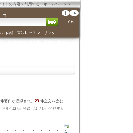
サイトの内容を引用する
．
ホームページへ
中
EN
ト内
｜
戻る
タル仏経
言語レッスン
リンク
．
．
件著作が収録され、
23
件全文を含む
2012.03.05 登録, 2012.06.22 料更新