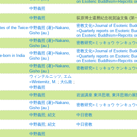
on Esoteric Buddhism=Repcrits on
中野義照
中野義照
荻原博士還曆紀念祝賀論文集 (第一
密教文化=Journal of Esoteric
of the Twice-
中野義照 (著)=Nakano,
=Quarterly reports on Esoteric Bu
Gisho (au.)
on Esoteric Buddhism=Repcrits on
中野義照 (著)=Nakano,
密教研究=ミッキョウ ケンキュウ=Esoter
Gisho (au.)
密教文化=Journal of Esoteric
中野義照 (著)=Nakano,
orn in India
=Quarterly reports on Esoteric Bu
Gisho (au.)
on Esoteric Buddhism=Repcrits on
中野義照 (著)=Nakano,
密教研究=ミッキョウ ケンキュウ=Esoter
Gisho (au.)
ウィンテルニッツ, エム
=Winternitz, M.
;
大仏衛
;
中野義照
中野義照
岩波講座 東洋思潮, 東洋思潮の展
中野義照 (著)=Nakano,
密教研究=ミッキョウ ケンキュウ=Esoter
Gisho (au.)
中野義照
;
紹文
中日密教
中野義照
;
紹文
中日密教
中野義照