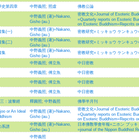
學史第四章
中野義照
;
照虛
佛教公論
密教文化=Journal of Esoteric
中野義照 (著)=Nakano,
=Quarterly reports on Esoteric Bu
Gisho (au.)
on Esoteric Buddhism=Repcrits on
中野義照 (著)=Nakano,
集(一)
密教研究=ミッキョウ ケンキュウ=Esoter
Gisho (au.)
中野義照 (著)=Nakano,
集(二)
密教研究=ミッキョウ ケンキュウ=Esoter
Gisho (au.)
中野義照 (著)=Nakano,
書集
密教研究=ミッキョウ ケンキュウ=Esoter
Gisho (au.)
中野義照
;
傅立魚
中日密教
中野義照
;
傅立魚
中日密教
中野義照
;
傅立魚
中日密教
中野義照
;
傅立魚
中日密教
典三：波黎經
釋圓照
;
中野義照
佛學半月刊
密教文化=Journal of Esoteric
or An Ideal
中野義照 (著)=Nakano,
=Quarterly reports on Esoteric Bu
uddhism
Gisho (au.)
on Esoteric Buddhism=Repcrits on
中野義照 (著)=Nakano,
日本佛敎學會年報=ニホン ブッキ
の系譜
Gisho (au.)
=journal of the Nippon Buddhist R
中野義照