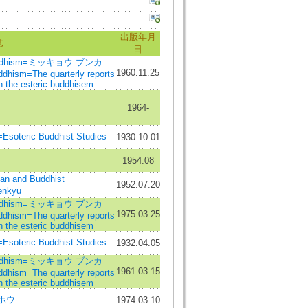
出版年月
誌
日
 Buddhism=ミッキョウ ブンカ
1960.11.25
ddhism=The quarterly reports
 the esteric buddhisem
1964-
ic Buddhist Studies
1930.10.01
1954.08
 and Buddhist
1952.07.20
enkyū
 Buddhism=ミッキョウ ブンカ
1975.03.25
ddhism=The quarterly reports
 the esteric buddhisem
ic Buddhist Studies
1932.04.05
 Buddhism=ミッキョウ ブンカ
1961.03.15
ddhism=The quarterly reports
 the esteric buddhisem
ホウ
1974.03.10