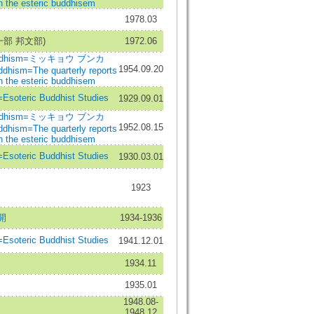
 the esteric buddhisem
1978.03
部 邦文部)
1972.06
 Buddhism=ミッキョウ ブンカ
1954.09.20
ddhism=The quarterly reports
 the esteric buddhisem
ic Buddhist Studies
1929.09.01
 Buddhism=ミッキョウ ブンカ
1952.08.15
ddhism=The quarterly reports
 the esteric buddhisem
ic Buddhist Studies
1930.03.01
1923
開
1934-1936
ic Buddhist Studies
1941.12.01
1934.11
1935.01
1948.08-
1948.12