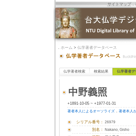
サイトマップ
．
．
ホーム
>
仏学著者データベース
仏学著者検索
検索結果
仏学著者デ
中野義照
+1891-10-05 ~ +1977-01-31
．
著者本人によるオーソライズ
著者本人
シリアル番号：
26979
別名：
Nakano, Gisho