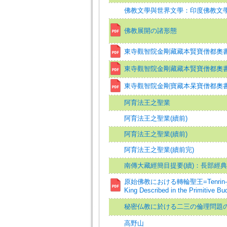
佛教文學與世界文學：印度佛教文
佛教展開の諸形態
東寺觀智院金剛藏藏本賢寶僧都奧書
東寺觀智院金剛藏藏本賢寶僧都奧書
東寺觀智院金剛寶藏本杲寶僧都奧
阿育法王之聖業
阿育法王之聖業(續前)
阿育法王之聖業(續前)
阿育法王之聖業(續前完)
南傳大藏經簡目提要(續)：長部經
原始佛教における轉輪聖王=Tenrin-joo 
King Described in the Primitive B
秘密仏教に於ける二三の倫理問題
高野山