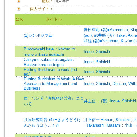
種類：
個人著者
個人サイト：
全文
タイトル
赤松重明 (著)=Akamatsu, Shige
(2)シンポジウム
(au.)
;
武井昭 (著)=Takei, Akira 
和雄 (著)=Yasuhara, Kazuo (a
Bukkyo-teki keiei：kokoro to
Inoue, Shinichi
mono o ikasu ridatachi
Chikyu o sukuu keizaigaku：
Inoue, Shinichi
Bukkyo kara no teigen
Putting Buddhism to work [1st
Inoue, Shinichi
ed.]
Putting Buddhism to Work: A New
Approach to Management and
Inoue, Shinichi
;
Duncan, Will
Business
ローワン著『直観的経営者』につ
井上信一 (著)=Inoue, Shinichi 
いて
共同研究報告 (4) =きょうどうけ
井上信一 =Inoue, Shinichi
;
んきゅうほうこくvi
=Takahashi, Masami
;
小山一乗 