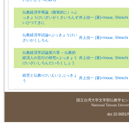
仏教経済学再論（随筆的に）=ぶ
っきょうけいざいがくさいろんず
井上信一 (著)=Inoue, Shinichi 
いひつてきに
仏教経済学試論=ぶっきょうけい
井上信一 (著)=Inoue, Shinichi 
ざいがくしろん
仏教経済学試論第六章 -- 仏教的
経済人の言行の研究=ぶっきょう
井上信一 (著)=Inoue, Shinichi 
けいざいしろんだいろくしょう
経営と仏教=けいえいとぶっきょ
井上信一 (著)=Inoue, Shinichi 
う
国立台湾大学
文学部仏教学セン
National Taiwan Universi
doi:10.6681