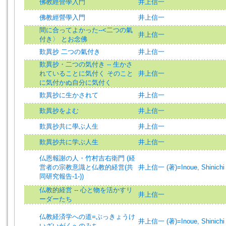
佛教經營學入門
井上信一
佛教經營學入門
井上信一
間に合ってよかった--<二つの氣
井上信一
付き〉 とお念佛
歎異抄 二つの氣付き
井上信一
歎異抄・二つの気付き -- 生かさ
れていることに気付く そのこと
井上信一
に気付かぬ自分に気付く
歎異抄に生かされて
井上信一
歎異抄をよむ
井上信一
歎異抄共に學ぶ人生
井上信一
歎異抄共に学ぶ人生
井上信一
仏恩報謝の人・竹村吉右衛門 (経
営者の宗教意識と仏教的経営(共
井上信一 (著)=Inoue, Shinichi 
同研究報告-1-))
仏教的経営 -- 心と物を活かすリ
井上信一
ーダーたち
仏教経済学への道=ぶっきょうけ
井上信一 (著)=Inoue, Shinichi 
いざいがくへのみち