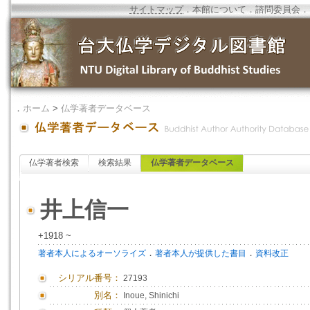
サイトマップ
．
本館について
．
諮問委員会
．
．
ホーム
>
仏学著者データベース
仏学著者検索
検索結果
仏学著者データベース
井上信一
+1918 ~
．
．
著者本人によるオーソライズ
著者本人が提供した書目
資料改正
シリアル番号：
27193
別名：
Inoue, Shinichi