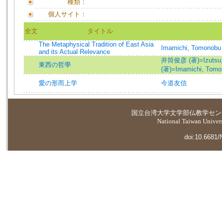
種類：
個人サイト：
全文
タイトル
The Metaphysical Tradition of East Asia
Imamichi, Tomonobu
and its Actual Relevance
井筒俊彦 (著)=Izutsu, T
東西の哲學
(著)=Imamichi, Tomon
愛の形而上学
今道友信
国立台湾大学
文学部仏教学セン
National Taiwan Universi
doi:10.6681