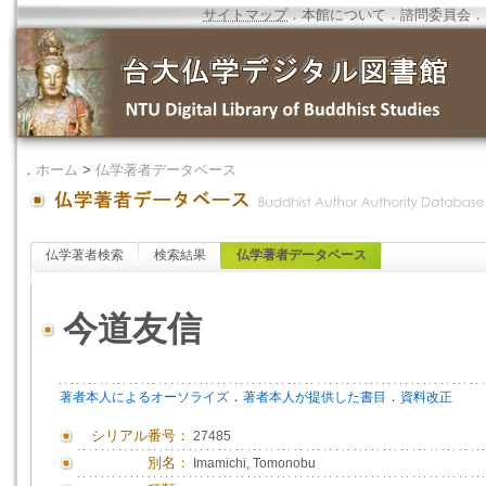
サイトマップ
．
本館について
．
諮問委員会
．
．
ホーム
>
仏学著者データベース
仏学著者検索
検索結果
仏学著者データベース
今道友信
．
．
著者本人によるオーソライズ
著者本人が提供した書目
資料改正
シリアル番号：
27485
別名：
Imamichi, Tomonobu