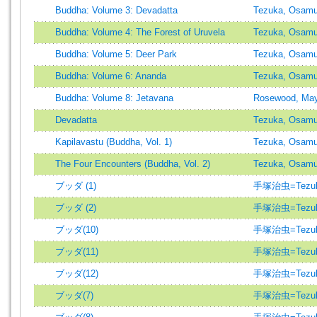
Buddha: Volume 3: Devadatta
Tezuka, Osam
Buddha: Volume 4: The Forest of Uruvela
Tezuka, Osam
Buddha: Volume 5: Deer Park
Tezuka, Osam
Buddha: Volume 6: Ananda
Tezuka, Osam
Buddha: Volume 8: Jetavana
Rosewood, Ma
Devadatta
Tezuka, Osam
Kapilavastu (Buddha, Vol. 1)
Tezuka, Osam
The Four Encounters (Buddha, Vol. 2)
Tezuka, Osam
ブッダ (1)
手塚治虫=Tezuk
ブッダ (2)
手塚治虫=Tezuk
ブッダ(10)
手塚治虫=Tezuk
ブッダ(11)
手塚治虫=Tezuk
ブッダ(12)
手塚治虫=Tezuk
ブッダ(7)
手塚治虫=Tezuk