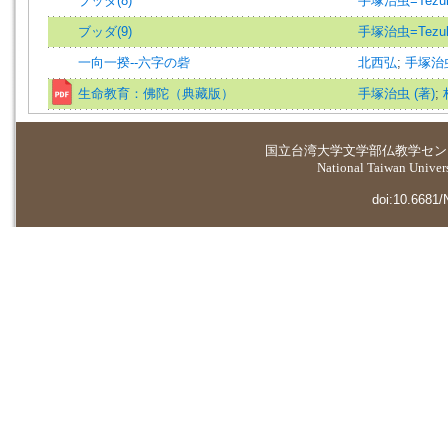
ブッダ(8)
手塚治虫=Tezuk
ブッダ(9)
手塚治虫=Tezuk
一向一揆--六字の砦
北西弘
;
手塚治
生命教育：佛陀（典藏版）
手塚治虫 (著)
;
国立台湾大学
文学部仏教学セン
National Taiwan Universi
doi:10.6681