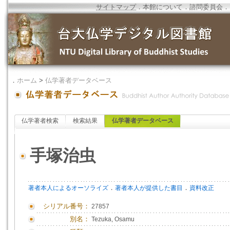
サイトマップ
．
本館について
．
諮問委員会
．
．
ホーム
>
仏学著者データベース
仏学著者検索
検索結果
仏学著者データベース
手塚治虫
．
．
著者本人によるオーソライズ
著者本人が提供した書目
資料改正
シリアル番号：
27857
別名：
Tezuka, Osamu