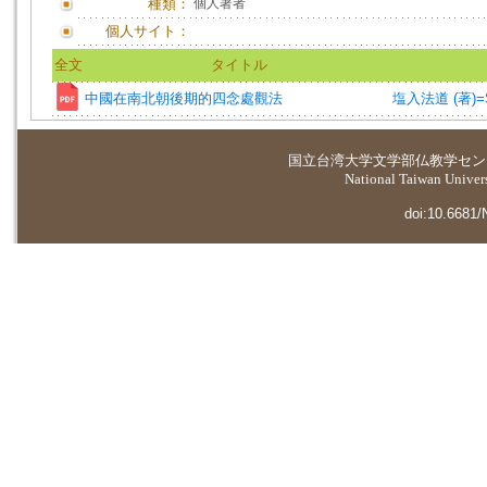
種類：
個人著者
個人サイト：
全文
タイトル
中國在南北朝後期的四念處觀法
塩入法道 (著)=Shi
国立台湾大学
文学部仏教学セン
National Taiwan Universi
doi:10.6681