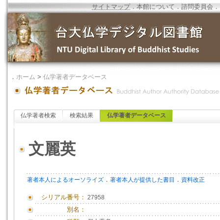
サイトマップ
．
本館について
．
諮問委員会
．
．
ホーム
>
仏学著者データベース
仏学著者検索
検索結果
仏学著者データベース
文麗英
．
．
著者本人によるオーソライズ
著者本人が提供した書目
資料改正
シリアル番号：
27958
別名：