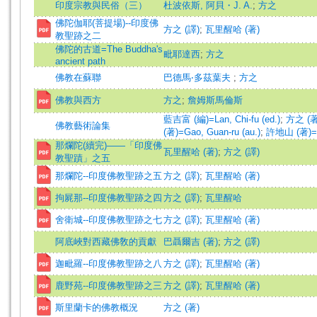
印度宗教與民俗（三）
杜波依斯, 阿貝・J. A.
;
方之
佛陀伽耶(菩提場)--印度佛
方之 (譯)
;
瓦里醒哈 (著)
教聖跡之二
佛陀的古道=The Buddha's
毗耶達西
;
方之
ancient path
佛教在蘇聯
巴德馬‧多茲葉夫
;
方之
佛教與西方
方之
;
詹姆斯馬倫斯
藍吉富 (編)=Lan, Chi-fu (ed.)
;
方之 (著)
佛教藝術論集
(著)=Gao, Guan-ru (au.)
;
許地山 (著)=Xu
那爛陀(續完)——「印度佛
瓦里醒哈 (著)
;
方之 (譯)
教聖蹟」之五
那爛陀--印度佛教聖跡之五
方之 (譯)
;
瓦里醒哈 (著)
拘屍那--印度佛教聖跡之四
方之 (譯)
;
瓦里醒哈
舍衛城--印度佛教聖跡之七
方之 (譯)
;
瓦里醒哈 (著)
阿底峽對西藏佛敎的貢獻
巴聶爾吉 (著)
;
方之 (譯)
迦毗羅--印度佛教聖跡之八
方之 (譯)
;
瓦里醒哈 (著)
鹿野苑--印度佛教聖跡之三
方之 (譯)
;
瓦里醒哈 (著)
斯里蘭卡的佛教概況
方之 (著)