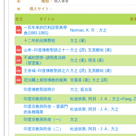
種類：
個人著者
個人サイト：
全文
タイトル
著
一百年來的巴利語聖典學
Norman, K. R.
;
方之
會(1881-1981)
十二年的光輝歷程
方之 (著)
山奇--印度佛教聖跡之十一
方之 (譯)
;
瓦里醒哈 (著)
不滅的慧燈--讀明真法師
方之 (著)
;
理克 (著)
《望雲集》
王舍城--印度佛教聖跡之六
方之 (譯)
;
瓦里醒哈 (著)
尼泊爾上座部佛教的復興
甘露喜 (著)
;
方之 (譯)
印度佛教聖蹟簡介
方之
;
藍吉富
印度宗教與民俗
杜波依斯, 阿貝・J. A.
;
方之=Fang, Z
印度宗教與民俗 -- 婆羅門
杜波依斯, 阿貝・J. A.
;
方之
的各種職業
印度宗教與民俗（一）
方之
印度宗教與民俗（二）
杜波依斯, 阿貝・J. A.
;
方之