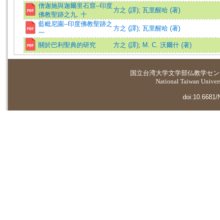
僧迦施與迦爾里石窟--印度
方之 (譯)
;
瓦里醒哈 (著)
佛教聖跡之九. 十
藍毗尼園--印度佛教聖跡之
方之 (譯)
;
瓦里醒哈 (著)
一
關於巴利聖典的研究
方之 (譯)
;
M. C. 沃爾什 (著)
国立台湾大学
文学部仏教学セン
National Taiwan Universi
doi:10.6681