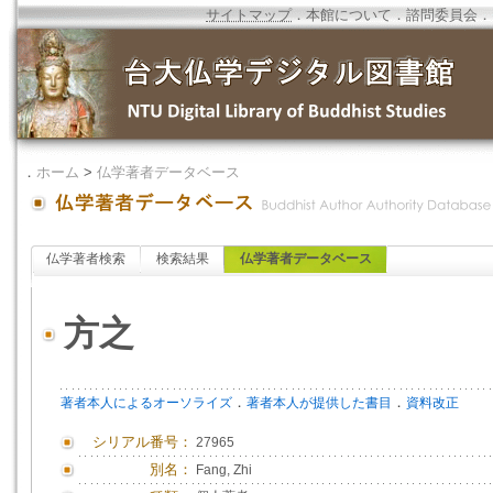
サイトマップ
．
本館について
．
諮問委員会
．
．
ホーム
>
仏学著者データベース
仏学著者検索
検索結果
仏学著者データベース
方之
．
．
著者本人によるオーソライズ
著者本人が提供した書目
資料改正
シリアル番号：
27965
別名：
Fang, Zhi