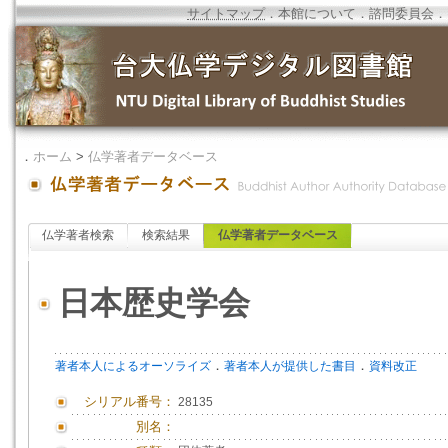
サイトマップ
．
本館について
．
諮問委員会
．
．
ホーム
>
仏学著者データベース
仏学著者検索
検索結果
仏学著者データベース
日本歴史学会
．
．
著者本人によるオーソライズ
著者本人が提供した書目
資料改正
シリアル番号：
28135
別名：