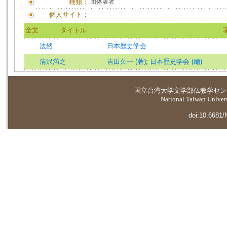
種類：
団体著者
個人サイト：
全文
タイトル
法然
日本歴史学会
清沢満之
吉田久一 (著)
;
日本歴史学会 (編)
国立台湾大学
文学部仏教学セン
National Taiwan Universi
doi:10.6681