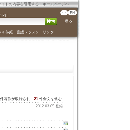
サイトの内容を引用する
．
ホームページへ
中
EN
ト内
｜
戻る
タル仏経
言語レッスン
リンク
．
．
件著作が収録され、
21
件全文を含む
2012.03.05 登録