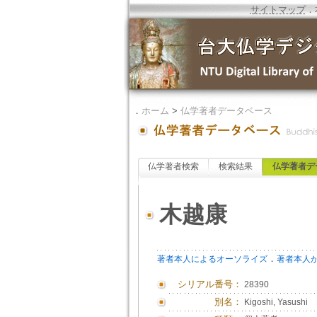
サイトマップ
．
．
ホーム
>
仏学著者データベース
仏学著者検索
検索結果
仏学著者デ
木越康
．
著者本人によるオーソライズ
著者本人
シリアル番号：
28390
別名：
Kigoshi, Yasushi