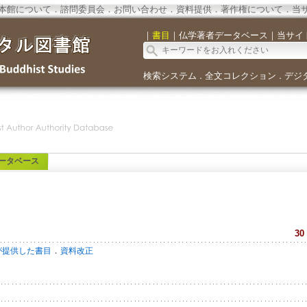
本館について
．
諮問委員会
．
お問い合わせ
．
資料提供
．
著作権について
．
当
｜
書目
｜
仏学著者データベース
｜
当サイ
検索システム
全文コレクション
デジ
．
．
ータベース
30
．
が提供した書目
資料改正