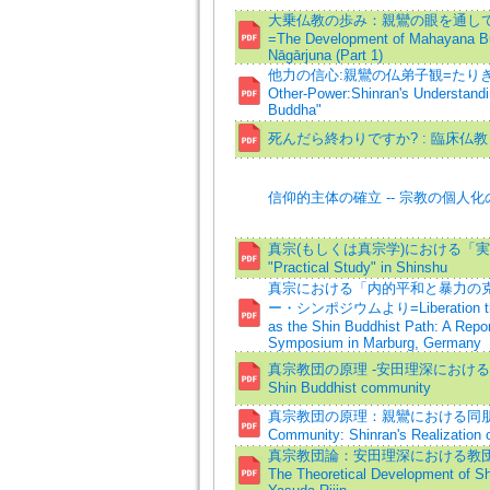
大乗仏教の歩み：親鸞の眼を通して
=The Development of Mahayana Bu
Nāgārjuna (Part 1)
他力の信心:親鸞の仏弟子観=たりきのしんじん
Other-Power:Shinran's Understandin
Buddha"
死んだら終わりですか? : 臨床仏
信仰的主体の確立 -- 宗教の個人
真宗(もしくは真宗学)における「実践学」の
"Practical Study" in Shinshu
真宗における「内的平和と暴力の
ー・シンポジウムより=Liberation throug
as the Shin Buddhist Path: A Repor
Symposium in Marburg, Germany
真宗教団の原理 -安田理深における教団論の
Shin Buddhist community
真宗教団の原理：親鸞における同朋の自覚=Th
Community: Shinran's Realization of
真宗教団論：安田理深における教団論の展開=
The Theoretical Development of S