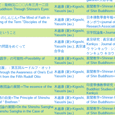
：龍樹(1)二〇〇八年三月一二日
親鸞教学=Shinran Kyo
木越康 (著)=Kigoshi,
ddhism Through Shinran's Eyes:
Yasushi (au.)
of Shin Budd
日本佛敎學會年報=
=The Mind of Faith in
木越康 (著)=Kigoshi,
g of the Term "Disciples of the
ネンポウ=journal of 
Yasushi (au.)
Research Associat
木越康 (著)=Kigoshi,
教ということ
宗学院論集=Journal o
Yasushi (au.)
眞宗研究 : 眞宗連合
木越康 (著)=Kigoshi,
Kenkyu : Journal
化の問題をめぐって
Yasushi (au.)
;
真宗連
ウ ケンキュウ : 
合学会
ケンキュウ キヨウ
親鸞教学=Shinran Kyo
可能性=Possibility of
木越康 (著)=Kigoshi,
Yasushi (au.)
of Shin Budd
克服」：第五回ルードルフ・オット
親鸞教学=Shinran Kyo
木越康 (著)=Kigoshi,
h the Awareness of One's Evil
Yasushi (au.)
of Shin Budd
t from the Fifth Rudolf Otto
印度學佛教學研究 =Jour
展開-=The essence of the
木越康 (著)=Kigoshi,
Buddhist Studies=
Yasushi (au.)
Kenkyū
親鸞教学=Shinran Kyo
e Principle of Shinshu
木越康 (著)=Kigoshi,
 “ Brethren ”
Yasushi (au.)
of Shin Budd
On the Shinshu Saṃgha:
親鸞教学=Shinran Kyo
木越康 (著)=Kigoshi,
hinshu Saṃgha in the Case of
Yasushi (au.)
of Shin Budd