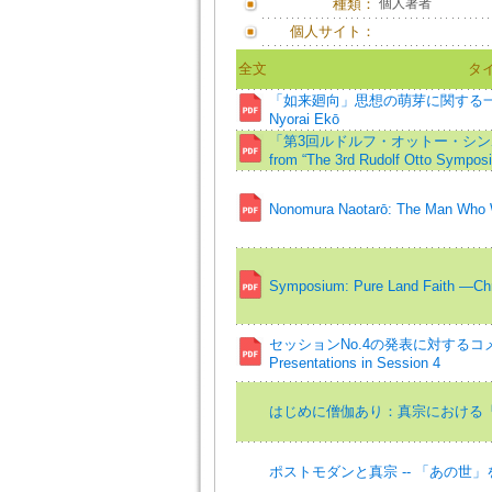
種類：
個人著者
個人サイト：
全文
タ
「如来廻向」思想の萌芽に関する一考察=A st
Nyorai Ekō
「第3回ルドルフ・オットー・シンポジ
from “The 3rd Rudolf Otto Sympos
Nonomura Naotarō: The Man Who W
Symposium: Pure Land Faith ―Chri
セッションNo.4の発表に対するコメント=
Presentations in Session 4
はじめに僧伽あり：真宗における
ポストモダンと真宗 -- 「あの世