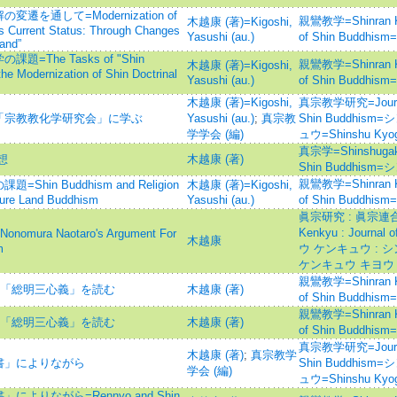
通して=Modernization of
親鸞教学=Shinran Kyo
木越康 (著)=Kigoshi,
ts Current Status: Through Changes
Yasushi (au.)
of Shin Budd
Land”
he Tasks of "Shin
親鸞教学=Shinran Kyo
木越康 (著)=Kigoshi,
the Modernization of Shin Doctrinal
Yasushi (au.)
of Shin Budd
木越康 (著)=Kigoshi,
真宗教学研究=Journal o
「宗教教化学研究会」に学ぶ
Yasushi (au.)
;
真宗教
Shin Buddhi
学学会 (編)
ュウ=Shinshu Kyog
真宗学=Shinshugaku :
想
木越康 (著)
Shin Buddhis
親鸞教学=Shinran Kyo
n Buddhism and Religion
木越康 (著)=Kigoshi,
Pure Land Buddhism
Yasushi (au.)
of Shin Budd
眞宗研究 : 眞宗連合
Kenkyu : Journal
a Naotaro's Argument For
木越康
m
ウ ケンキュウ : 
ケンキュウ キヨウ
親鸞教学=Shinran Kyo
段「総明三心義」を読む
木越康 (著)
of Shin Budd
親鸞教学=Shinran Kyo
段「総明三心義」を読む
木越康 (著)
of Shin Budd
真宗教学研究=Journal o
木越康 (著)
;
真宗教学
書」によりながら
Shin Buddhi
学会 (編)
ュウ=Shinshu Kyog
りながら=Rennyo and Shin