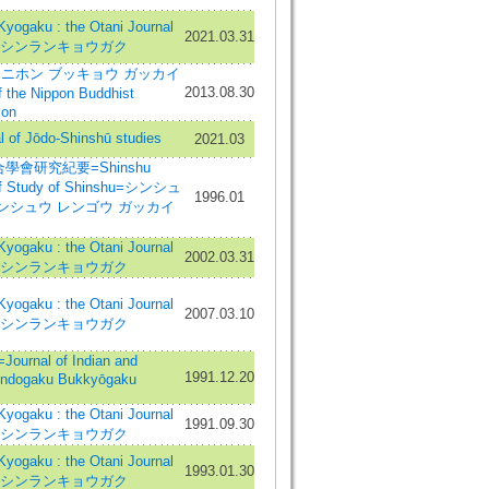
gaku : the Otani Journal
2021.03.31
hism=シンランキョウガク
ニホン ブッキョウ ガッカイ
2013.08.30
the Nippon Buddhist
ion
f Jōdo-Shinshū studies
2021.03
學會研究紀要=Shinshu
 of Study of Shinshu=シンシュ
1996.01
シンシュウ レンゴウ ガッカイ
gaku : the Otani Journal
2002.03.31
hism=シンランキョウガク
gaku : the Otani Journal
2007.03.10
hism=シンランキョウガク
nal of Indian and
1991.12.20
Indogaku Bukkyōgaku
gaku : the Otani Journal
1991.09.30
hism=シンランキョウガク
gaku : the Otani Journal
1993.01.30
hism=シンランキョウガク