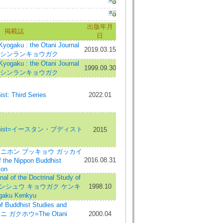
出版年月
掲載誌
日
gaku : the Otani Journal
2019.03.15
hism=シンランキョウガク
gaku : the Otani Journal
1999.09.30
hism=シンランキョウガク
st: Third Series
2022.01
Buddhist=イースタン・ブディスト
2015
ニホン ブッキョウ ガッカイ
2016.08.31
the Nippon Buddhist
ion
f the Doctrinal Study of
sm=シンシュウ キョウガク ケンキ
1998.10
aku Kenkyu
Buddhist Studies and
タニ ガクホウ=The Otani
2000.04