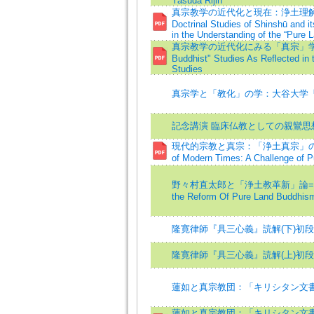
Yasuda Rijin
真宗教学の近代化と現在：浄土理解の変遷を
Doctrinal Studies of Shinshū and i
in the Understanding of the “Pure 
真宗教学の近代化にみる「真宗」学の課題=T
Buddhist" Studies As Reflected in 
Studies
真宗学と「教化」の学：大谷大学
記念講演 臨床仏教としての親鸞思
現代的宗教と真宗：「浄土真宗」の課題=Shi
of Modern Times: A Challenge of 
野々村直太郎と「浄土教革新」論=Nonomur
the Reform Of Pure Land Buddhis
隆寛律師『具三心義』読解(下)初
隆寛律師『具三心義』読解(上)初
蓮如と真宗教団：「キリシタン文
蓮如と真宗教団：「キリシタン文書」によ