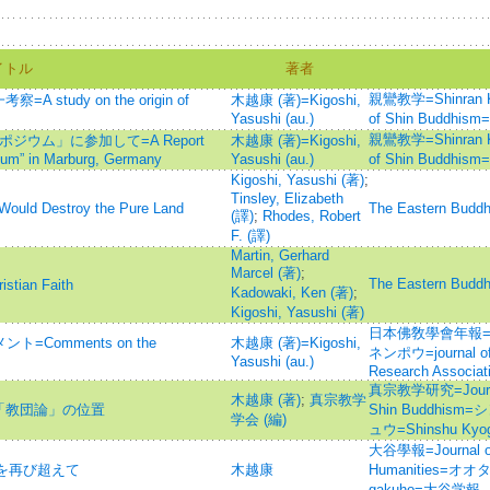
イトル
著者
親鸞教学=Shinran Kyo
udy on the origin of
木越康 (著)=Kigoshi,
Yasushi (au.)
of Shin Budd
親鸞教学=Shinran Kyo
ウム」に参加して=A Report
木越康 (著)=Kigoshi,
ium” in Marburg, Germany
Yasushi (au.)
of Shin Budd
Kigoshi, Yasushi (著)
;
Tinsley, Elizabeth
ould Destroy the Pure Land
The Eastern Buddhi
(譯)
;
Rhodes, Robert
F. (譯)
Martin, Gerhard
Marcel (著)
;
The Eastern 
stian Faith
Kadowaki, Ken (著)
;
Kigoshi, Yasushi (著)
日本佛敎學會年報=
Comments on the
木越康 (著)=Kigoshi,
ネンポウ=journal of 
Yasushi (au.)
Research Associat
真宗教学研究=Journal o
木越康 (著)
;
真宗教学
「教団論」の位置
Shin Buddhi
学会 (編)
ュウ=Shinshu Kyog
大谷學報=Journal of 
」を再び超えて
木越康
Humanities=オオ
gakuho=大谷学報