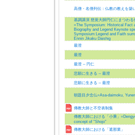
高僧・名僧列伝：仏教の教えを築
基調講演 慈覚大師円仁にまつわる
=The Symposium: Historical Fact a
Biography and Legend Keynote spe
Symposium:Legend and Faith surr
Ennin Jikaku Daishig
最澄
最澄
最澄 -- 円仁
悲願に生きる -- 最澄
悲願に生きる -- 最澄
朝題目夕念仏=Asa-daimoku, Yunem
傳教大師と不空表制集
傳教大師における「小乘」=Dengyo-Da
concept of "Shojo"
傳教大師における「遮那業」