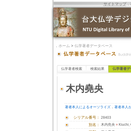
サイトマップ
．
．
ホーム
>
仏学著者データベース
仏学著者検索
検索結果
仏学著者デ
木内堯央
．
著者本人によるオーソライズ
著者本人
シリアル番号：
28403
別名：
木内尭央
=
Kiuchi,