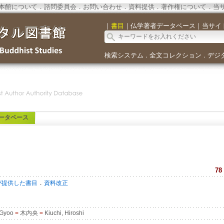
本館について
．
諮問委員会
．
お問い合わせ
．
資料提供
．
著作権について
．
当
｜
書目
｜
仏学著者データベース
｜
当サイ
検索システム
全文コレクション
デジ
．
．
ータベース
78
．
が提供した書目
資料改正
 Gyoo
=
木内央
=
Kiuchi, Hiroshi