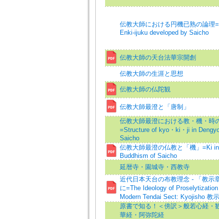
伝教大師における円機已熟の論理=The l
Enki-ijuku developed by Saicho
伝教大師の天台法華宗開創
伝教大師の生涯と思想
伝教大師の仏陀観
伝教大師最澄と「唐制」
伝教大師最澄における教・機・時
=Structure of kyo・ki・ji in Dengyo
Saicho
伝教大師最澄の仏教と「機」=Ki in 
Buddhism of Saicho
延暦寺・園城寺・西教寺
近代日本天台の布教理念 - 「教示
に=The Ideology of Proselytization 
Modern Tendai Sect: Kyojisho 教
原書で知る！＜傍訳＞般若心経・
華経・阿弥陀経