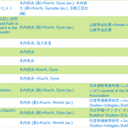
木内堯央 (著)=Kiuchi, Gyoo (au.)
;
木内堯
いた人々
大 (著)=Kiuchi, Gyoudai (au.)
;
宗教工芸社
(編)
伝説と信仰
nd Faith in
山家學会紀要=Annals of S
木内堯央 (著)=Kiuchi, Gyoo (au.)
ech in the
山家学会紀要
oundin
木内尭央
;
塩入良道
木内尭央
木内尭央
木内堯央=Kiuchi, Gyoo
木内堯央 =Kiuchi, Gyoo
日本佛敎學會年報=ニホ
butsu
木内尭央 (著)=Kiuchi, Gyoo (au.)
ンポウ=journal of the N
Association
印度學佛教學研究 =Journal 
木内央 (著)=Kiuchi, Hiroshi (au.)
Studies=Indogaku Buk
天台学報=テンダイ ガクホウ=
ishi's
木内堯央 (著)=Kiuchi, Gyoo (au.)
Buddhist Studies=
印度學佛教學研究 =Journal 
木内央 (著)=Kiuchi, Hiroshi (au.)
Studies=Indogaku Buk