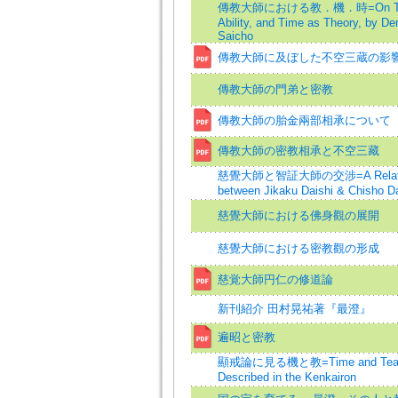
傳教大師における教．機．時=On Tea
Ability, and Time as Theory, by De
Saicho
傳教大師に及ぼした不空三蔵の影
傳教大師の門弟と密教
傳教大師の胎金兩部相承について
傳教大師の密教相承と不空三藏
慈覺大師と智証大師の交涉=A Relat
between Jikaku Daishi & Chisho Da
慈覺大師における佛身觀の展開
慈覺大師における密教觀の形成
慈覚大師円仁の修道論
新刊紹介 田村晃祐著『最澄』
遍昭と密教
顯戒論に見る機と教=Time and Teach
Described in the Kenkairon