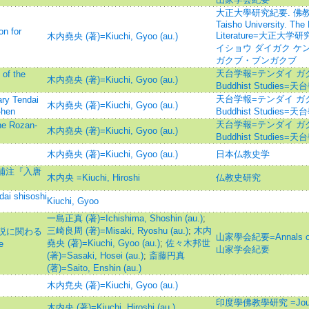
大正大學研究紀要. 佛教學
Taisho University. Th
 for
Literature=大正大
木内堯央 (著)=Kiuchi, Gyoo (au.)
イショウ ダイガク ケン
ガクブ・ブンガクブ
天台学報=テンダイ ガクホウ=
f the
木内堯央 (著)=Kiuchi, Gyoo (au.)
Buddhist Studies=
天台学報=テンダイ ガクホウ=
Tendai
木内堯央 (著)=Kiuchi, Gyoo (au.)
-hen
Buddhist Studies=
天台学報=テンダイ ガクホウ=
Rozan-
木内堯央 (著)=Kiuchi, Gyoo (au.)
Buddhist Studies=
木内堯央 (著)=Kiuchi, Gyoo (au.)
日本仏教史学
補注『入唐
木内央 =Kiuchi, Hiroshi
仏教史研究
dai shisoshi
Kiuchi, Gyoo
一島正真 (著)=Ichishima, Shoshin (au.)
;
三崎良周 (著)=Misaki, Ryoshu (au.)
;
木内
説に関わる
山家學会紀要=Annals of S
堯央 (著)=Kiuchi, Gyoo (au.)
;
佐々木邦世
e
山家学会紀要
(著)=Sasaki, Hosei (au.)
;
斎藤円真
(著)=Saito, Enshin (au.)
木内尭央 (著)=Kiuchi, Gyoo (au.)
印度學佛教學研究 =Journal 
木内央 (著)=Kiuchi, Hiroshi (au.)