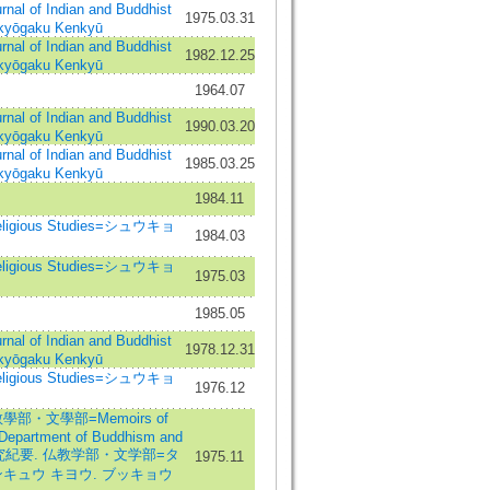
of Indian and Buddhist
1975.03.31
kyōgaku Kenkyū
of Indian and Buddhist
1982.12.25
kyōgaku Kenkyū
1964.07
of Indian and Buddhist
1990.03.20
kyōgaku Kenkyū
of Indian and Buddhist
1985.03.25
kyōgaku Kenkyū
1984.11
eligious Studies=シュウキョ
1984.03
eligious Studies=シュウキョ
1975.03
1985.05
of Indian and Buddhist
1978.12.31
kyōgaku Kenkyū
eligious Studies=シュウキョ
1976.12
部・文學部=Memoirs of
e Department of Buddhism and
学研究紀要. 仏教学部・文学部=タ
1975.11
キュウ キヨウ. ブッキョウ