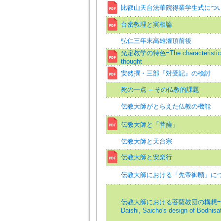
比叡山天台法華院得業学生式につ
台密教理と実相論
弘仁三年末高雄潅頂前後
光定教学の特色=The characteristics 
thought
安然撰・三部『対受記』の検討
死の一点 -- その仏教的課題
伝教大師がとらえた仏教の機能
伝教大師と「菩薩」
伝教大師と天台宗
伝教大師と安楽行
伝教大師における「先帝御願」に
伝教大師における菩薩教団の構想=De
Daishi, Saicho's design of Bodhisa