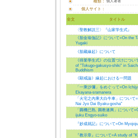
種類：
個人著者
個人サイト：
全文
タイトル
〈聖教解説三〉『山家学生式』
《胎金瑜伽記》について=On the Tai
Yugaki
《胎藏緣起》について
《得業學生式》の位置づけについて=Po
of "Tokugo-gakusyo-shiki" in Saich
Buddhism
《顯戒論》緣起における一問題
「一乘沙彌」をめぐって=On Ichijyo-
Ekayana-sramanera
「火宅之內乘大白牛車」について=On 
Nai Jyo Dai Byaku-gosha"
「圓機已熟, 圓教遂興」について=On 
ijuku Engyo-suiko
『妙成就記』について=On Myojoju
『教示章』について=A study of "Kyo