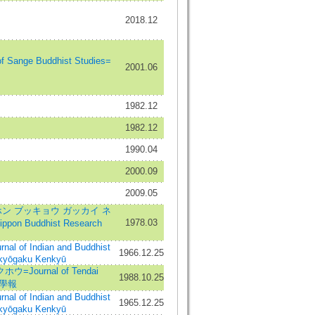
2018.12
ange Buddhist Studies=
2001.06
1982.12
1982.12
1990.04
2000.09
2009.05
ン ブッキョウ ガッカイ ネ
1978.03
ippon Buddhist Research
of Indian and Buddhist
1966.12.25
kyōgaku Kenkyū
Journal of Tendai
1988.10.25
天台學報
of Indian and Buddhist
1965.12.25
kyōgaku Kenkyū