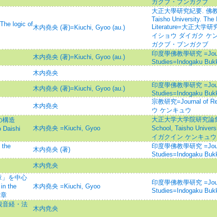
ガクブ・ブンガクブ
大正大學研究紀要. 佛教學
Taisho University. Th
ogic of
Literature=大正大
木内堯央 (著)=Kiuchi, Gyoo (au.)
イショウ ダイガク ケン
ガクブ・ブンガクブ
印度學佛教學研究 =Journal 
木内堯央 (著)=Kiuchi, Gyoo (au.)
Studies=Indogaku Buk
木内堯央
印度學佛教學研究 =Journal 
木内堯央 (著)=Kiuchi, Gyoo (au.)
Studies=Indogaku Buk
宗教研究=Journal of R
木内堯央
ウ ケンキュウ
大正大学大学院研究論集=Jour
の構造
木内堯央 =Kiuchi, Gyoo
School, Taisho Un
 Daishi
イガクイン ケンキュウ
the
印度學佛教學研究 =Journal 
木内堯央 (著)
Studies=Indogaku Buk
木内尭央
章」を中心
印度學佛教學研究 =Journal 
in the
木内堯央 =Kiuchi, Gyoo
Studies=Indogaku Buk
示章
観音経・法
木内尭央