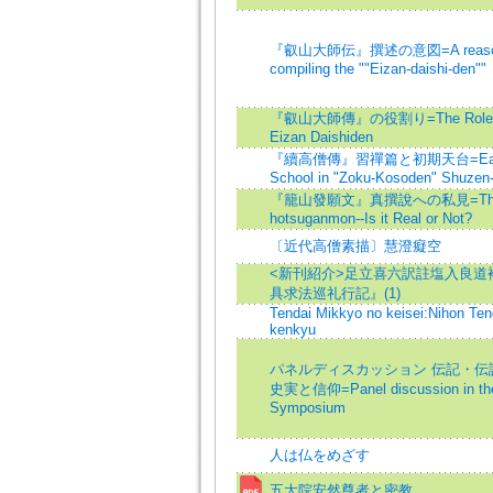
『叡山大師伝』撰述の意図=A reason
compiling the ""Eizan-daishi-den""
『叡山大師傳』の役割り=The Role o
Eizan Daishiden
『續高僧傳』習禪篇と初期天台=Eary 
School in "Zoku-Kosoden" Shuzen
『籠山發願文』真撰說への私見=The 
hotsuganmon--Is it Real or Not?
〔近代高僧素描〕慧澄癡空
<新刊紹介>足立喜六訳註塩入良道
具求法巡礼行記』(1)
Tendai Mikkyo no keisei:Nihon Ten
kenkyu
パネルディスカッション 伝記・伝
史実と信仰=Panel discussion in th
Symposium
人は仏をめざす
五大院安然尊者と密教