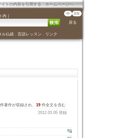
サイトの内容を引用する
．
ホームページへ
中
EN
ト内
｜
戻る
タル仏経
言語レッスン
リンク
．
．
件著作が収録され、
19
件全文を含む
2012.03.05 登録