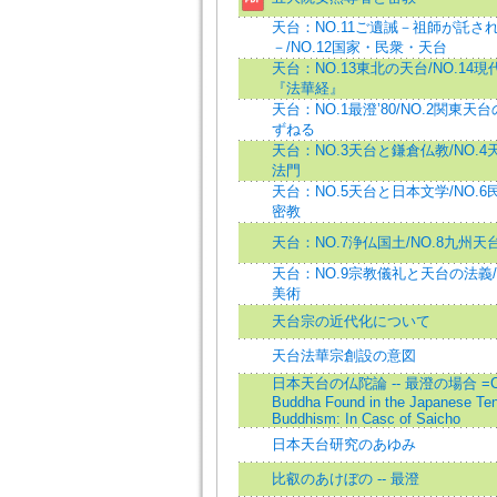
天台：NO.11ご遺誡－祖師が託さ
－/NO.12国家・民衆・天台
天台：NO.13東北の天台/NO.14
『法華経』
天台：NO.1最澄’80/NO.2関東天
ずねる
天台：NO.3天台と鎌倉仏教/NO.
法門
天台：NO.5天台と日本文学/NO.
密教
天台：NO.7浄仏国土/NO.8九州天
天台：NO.9宗教儀礼と天台の法義/N
美術
天台宗の近代化について
天台法華宗創設の意図
日本天台の仏陀論 -- 最澄の場合 =Con
Buddha Found in the Japanese Ten
Buddhism: In Casc of Saicho
日本天台研究のあゆみ
比叡のあけぼの -- 最澄