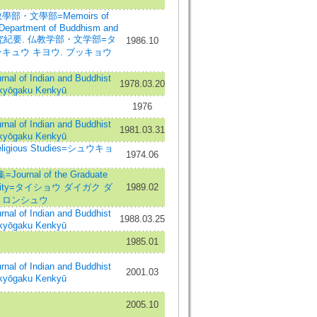
部・文學部=Memoirs of
e Department of Buddhism and
学研究紀要. 仏教学部・文学部=タ
1986.10
キュウ キヨウ. ブッキョウ
of Indian and Buddhist
1978.03.20
kyōgaku Kenkyū
1976
of Indian and Buddhist
1981.03.31
kyōgaku Kenkyū
eligious Studies=シュウキョ
1974.06
nal of the Graduate
iversity=タイショウ ダイガク ダ
1989.02
 ロンシュウ
of Indian and Buddhist
1988.03.25
kyōgaku Kenkyū
1985.01
of Indian and Buddhist
2001.03
kyōgaku Kenkyū
2005.10