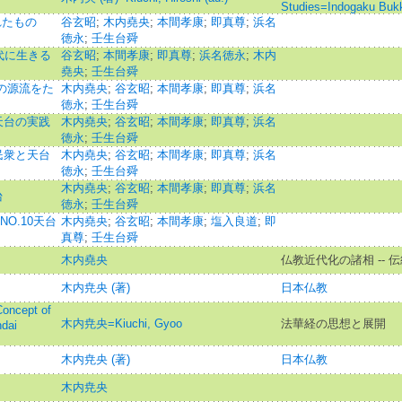
Studies=Indogaku Buk
れたもの
谷玄昭
;
木内堯央
;
本間孝康
;
即真尊
;
浜名
徳永
;
壬生台舜
現代に生きる
谷玄昭
;
本間孝康
;
即真尊
;
浜名徳永
;
木内
堯央
;
壬生台舜
台の源流をた
木内堯央
;
谷玄昭
;
本間孝康
;
即真尊
;
浜名
徳永
;
壬生台舜
4天台の実践
木内堯央
;
谷玄昭
;
本間孝康
;
即真尊
;
浜名
徳永
;
壬生台舜
6民衆と天台
木内堯央
;
谷玄昭
;
本間孝康
;
即真尊
;
浜名
徳永
;
壬生台舜
木内堯央
;
谷玄昭
;
本間孝康
;
即真尊
;
浜名
台
徳永
;
壬生台舜
O.10天台
木内堯央
;
谷玄昭
;
本間孝康
;
塩入良道
;
即
真尊
;
壬生台舜
木内堯央
仏教近代化の諸相 -- 
木内尭央 (著)
日本仏教
cept of
木内尭央=Kiuchi, Gyoo
法華経の思想と展開
dai
木内尭央 (著)
日本仏教
木内尭央