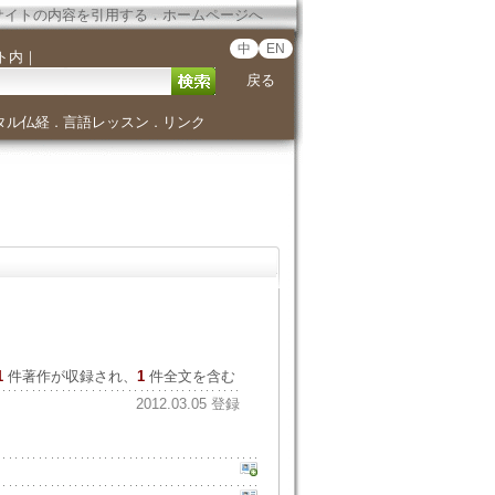
サイトの内容を引用する
．
ホームページへ
中
EN
ト内
｜
戻る
タル仏経
言語レッスン
リンク
．
．
1
件著作が収録され、
1
件全文を含む
2012.03.05 登録