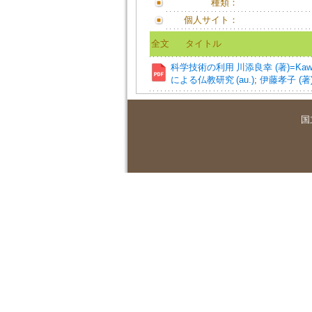
種類：
個人サイト：
全文
タイトル
科学技術の利用
川添良幸 (著)=Kawazo
による仏教研究
(au.)
;
伊藤孝子 (著)=I
国