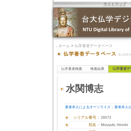
サイトマップ
．
．
ホーム
>
仏学著者データベース
仏学著者検索
検索結果
仏学著者デ
水関博志
．
著者本人によるオーソライズ
著者本人
シリアル番号：
28573
別名：
Mizuyuki, Hiroshi