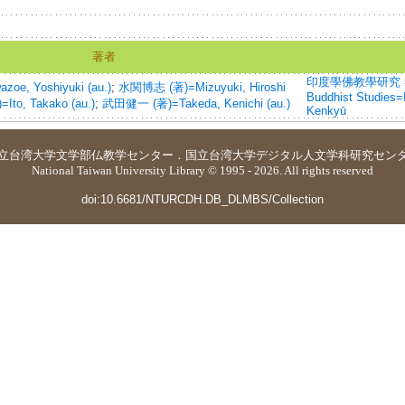
著者
印度學佛教學研究 =Jour
e, Yoshiyuki (au.)
;
水関博志 (著)=Mizuyuki, Hiroshi
Buddhist Studies
to, Takako (au.)
;
武田健一 (著)=Takeda, Kenichi (au.)
Kenkyū
立台湾大学
文学部仏教学センター
．
国立台湾大学デジタル人文学科研究セン
National Taiwan University Library © 1995 - 2026. All rights reserved
doi:10.6681/NTURCDH.DB_DLMBS/Collection