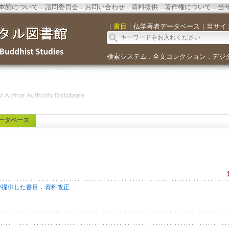
本館について
．
諮問委員会
．
お問い合わせ
．
資料提供
．
著作権について
．
当
｜
書目
｜
仏学著者データベース
｜
当サイ
検索システム
全文コレクション
デジ
．
．
ータベース
．
が提供した書目
資料改正