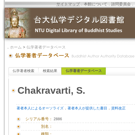
サイトマップ
．
本館について
．
諮問委員会
．
．
ホーム
>
仏学著者データベース
仏学著者検索
検索結果
仏学著者データベース
Chakravarti, S.
．
．
著者本人によるオーソライズ
著者本人が提供した書目
資料改正
シリアル番号：
2886
別名：
種類：