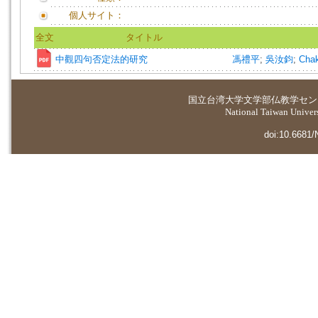
個人サイト：
全文
タイトル
中觀四句否定法的研究
馮禮平
;
吳汝鈞
;
Chak
国立台湾大学
文学部仏教学セン
National Taiwan Universi
doi:10.6681