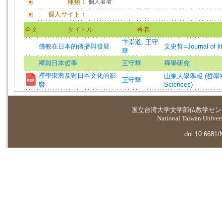
種類：
個人著者
個人サイト：
全文
タイトル
著者
卞崇道
;
王守
佛教在日本的傳播與發展
文史哲=Journal of lite
華
禪與日本哲學
王守華
禪學研究
禪學東漸及對日本文化的影
山東大學學報 (哲學社會科學版)
王守華
響
Sciences)
国立台湾大学
文学部仏教学セン
National Taiwan Universi
doi:10.6681