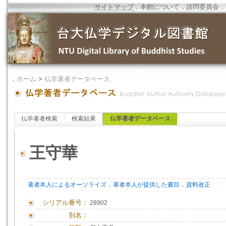
サイトマップ
．
本館について
．
諮問委員会
．
．
ホーム
>
仏学著者データベース
仏学著者検索
検索結果
仏学著者データベース
王守華
．
．
著者本人によるオーソライズ
著者本人が提供した書目
資料改正
シリアル番号：
28902
別名：