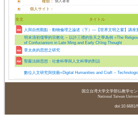
種類：
個人著者
個人サイト：
全文
タイトル
人與自然觀點：動物倫理之論述（下）—【世界文明之窗】講座
明末清初儒學的宗教化 -- 以許三禮的告天之學為例 =The Religious Tr
of Confucianism in Late Ming and Early Ch'ing Thought
章太炎的思想之研究
聖嚴法師思想：社會科學與人文科學的對話
數位人文研究與技藝=Digital Humanities and Craft -- Technologic
国立台湾大学
文学部仏教学セン
National Taiwan Universi
doi:10.6681