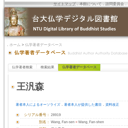
サイトマップ
．
本館について
．
諮問委員会
．
．
ホーム
>
仏学著者データベース
仏学著者検索
検索結果
仏学著者データベース
王汎森
．
．
著者本人によるオーソライズ
著者本人が提供した書目
資料改正
シリアル番号：
28919
別名：
Wang, Fan-sen
=
Wang, Fan-shen