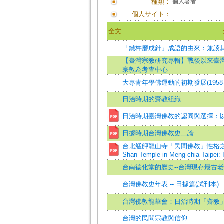
種類：
個人著者
個人サイト：
全文
「鐵杵磨成針」成語的由來：兼談
【臺灣宗教研究專輯】戰後以來臺
宗教為考查中心
大專青年學佛運動的初期發展(1958-1
日治時期的齋教組織
日治時期臺灣佛教的認同與選擇：
日據時期台灣佛教史二論
台北艋舺龍山寺「民間佛教」性格之歷史考察=
Shan Temple in Meng-chia Taipei: I
台南德化堂的歷史--台灣現存最古
台灣佛教史年表 -- 日據篇(試刊本)
台灣佛教龍華會：日治時期「齋教
台灣的民間宗教與信仰