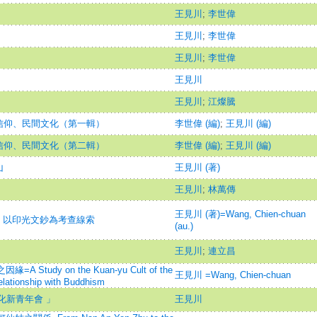
王見川
;
李世偉
王見川
;
李世偉
王見川
;
李世偉
王見川
王見川
;
江燦騰
信仰、民間文化（第一輯）
李世偉 (編)
;
王見川 (編)
信仰、民間文化（第二輯）
李世偉 (編)
;
王見川 (編)
山
王見川 (著)
王見川
;
林萬傳
王見川 (著)=Wang, Chien-chuan
- 以印光文鈔為考查線索
(au.)
王見川
;
連立昌
tudy on the Kuan-yu Cult of the
王見川 =Wang, Chien-chuan
elationship with Buddhism
化新青年會 」
王見川