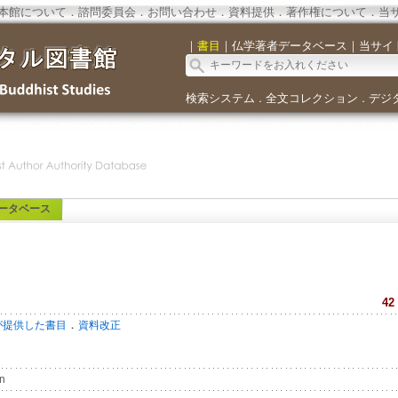
本館について
．
諮問委員会
．
お問い合わせ
．
資料提供
．
著作権について
．
当
｜
書目
｜
仏学著者データベース
｜
当サイ
検索システム
全文コレクション
デジ
．
．
ータベース
42
．
が提供した書目
資料改正
n