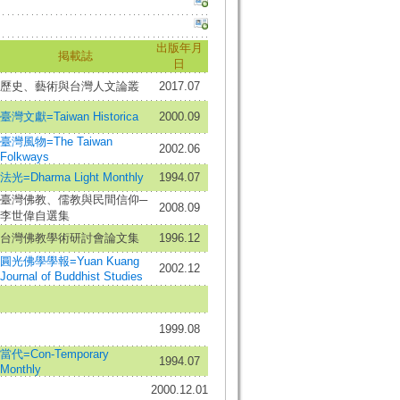
出版年月
掲載誌
日
歷史、藝術與台灣人文論叢
2017.07
臺灣文獻=Taiwan Historica
2000.09
臺灣風物=The Taiwan
2002.06
Folkways
法光=Dharma Light Monthly
1994.07
臺灣佛教、儒教與民間信仰─
2008.09
李世偉自選集
台灣佛教學術研討會論文集
1996.12
圓光佛學學報=Yuan Kuang
2002.12
Journal of Buddhist Studies
1999.08
當代=Con-Temporary
1994.07
Monthly
2000.12.01