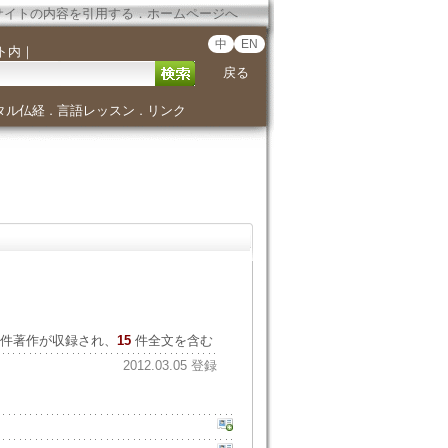
サイトの内容を引用する
．
ホームページへ
中
EN
ト内
｜
戻る
タル仏経
言語レッスン
リンク
．
．
件著作が収録され、
15
件全文を含む
2012.03.05 登録