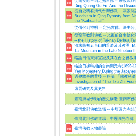
從南安巖主到定光古佛 -- 兼談其與何仙姑之關
Ding Quang Gu Fo: And the Discuss
從新史料看清代台灣佛教 -- 兼談所謂的「
Buddhism in Qing Dynasty from New
the “Kaihua Hall”
從僧侶到神明 -- 定光古佛、法主
從龍華教到佛教 -- 光復前台南德化堂的歷史=
-- the History of Tai-nan Derhua 
清末民初五台山的普濟及其教團=Master Pu J
Tai Mountain in the Late Nineteent
略論日僧東海宜誠及其在台之佛教
略論日據時期的台南開元寺(1896-1924)=A Br
Yen Monastery During the Japanes
透視故事的背後 -- 略論 「佛教慈濟功德會
Investigation of "The Tzu Zhi Found
虛雲研究及其史料
臺南府城佛影的歷史構造:臺南市佛
臺灣北部佛教道場 -- 中壢圓光寺誌(
臺灣北部佛教道場：中壢圓光寺誌
臺灣佛教人物叢論