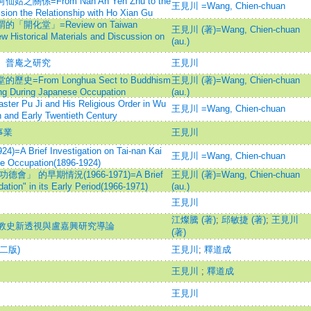
係=From Nan An Yen Zhu to the
王見川 =Wang, Chien-chuan
ion the Relationship with Ho Xian Gu
開化堂」=Review on Taiwan
王見川 (著)=Wang, Chien-chuan
 Historical Materials and Discussion on
(au.)
公、普庵之研究
王見川
From Longhua Sect to Buddhism
王見川 (著)=Wang, Chien-chuan
Tang During Japanese Occupation
(au.)
i and His Religious Order in Wu
王見川 =Wang, Chien-chuan
h and Early Twentieth Century
事業
王見川
ief Investigation on Tai-nan Kai
王見川 =Wang, Chien-chuan
e Occupation(1896-1924)
」 的早期情況(1966-1971)=A Brief
王見川 (著)=Wang, Chien-chuan
ation" in its Early Period(1966-1971)
(au.)
王見川
江燦騰 (著)
;
邱敏捷 (著)
;
王見川
教史新透視與盧嘉興研究導論
(著)
二版)
王見川
;
釋道成
王見川
;
釋道成
王見川