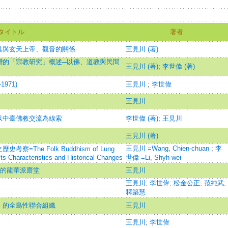
タイトル
著者
其與玄天上帝、觀音的關係
王見川 (著)
灣的「宗教研究」概述─以佛、道教與民間
王見川 (著)
;
李世偉 (著)
971)
王見川
;
李世偉
王見川
以中臺佛教交流為線索
李世偉 (著)
;
王見川
王見川 (著)
王見川 =Wang, Chien-chuan
;
李
The Folk Buddhism of Lung
ts Characteristics and Historical Changes
世偉 =Li, Shyh-wei
老的龍華派齋堂
王見川
王見川
;
李世偉
;
松金公正
;
范純武
;
釋築慧
」的全島性聯合組織
王見川
王見川
;
李世偉