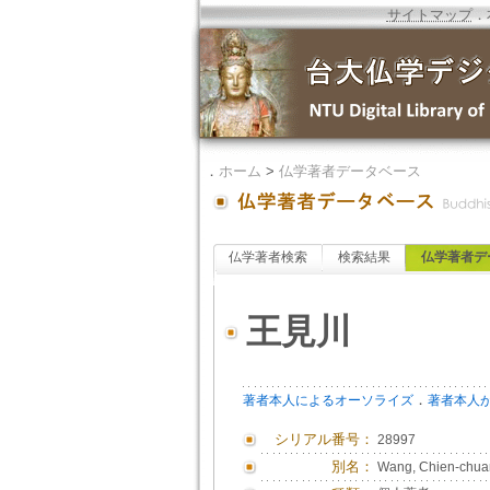
サイトマップ
．
．
ホーム
>
仏学著者データベース
仏学著者検索
検索結果
仏学著者デ
王見川
．
著者本人によるオーソライズ
著者本人
シリアル番号：
28997
別名：
Wang, Chien-chua