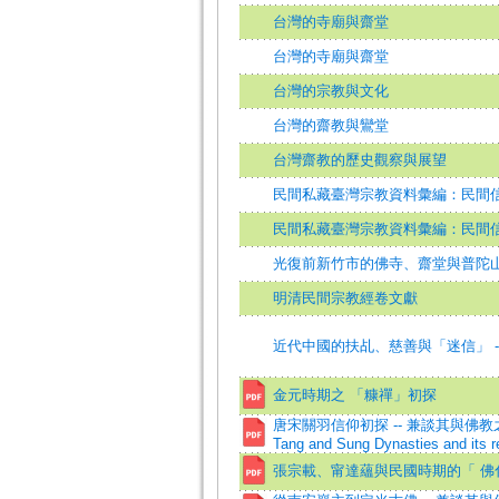
台灣的寺廟與齋堂
台灣的寺廟與齋堂
台灣的宗教與文化
台灣的齋教與鸞堂
台灣齋教的歷史觀察與展望
民間私藏臺灣宗教資料彙編：民間
民間私藏臺灣宗教資料彙編：民間
光復前新竹市的佛寺、齋堂與普陀
明清民間宗教經卷文獻
近代中國的扶乩、慈善與「迷信」 
金元時期之 「糠禪」初探
唐宋關羽信仰初探 -- 兼談其與佛教之因緣=A S
Tang and Sung Dynasties and its r
張宗載、甯達蘊與民國時期的「 佛