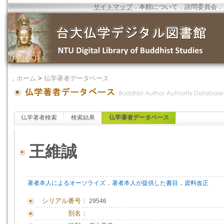
サイトマップ
．
本館について
．
諮問委員会
．
．
ホーム
>
仏学著者データベース
仏学著者検索
検索結果
仏学著者データベース
王維誠
．
．
著者本人によるオーソライズ
著者本人が提供した書目
資料改正
シリアル番号：
29546
別名：