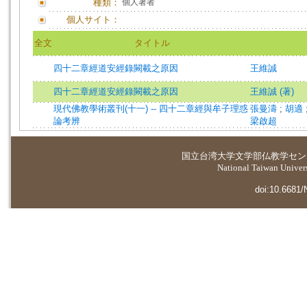
種類：
個人著者
個人サイト：
全文
タイトル
四十二章經道安經錄闕載之原因
王維誠
四十二章經道安經錄闕載之原因
王維誠 (著)
現代佛教學術叢刊(十一) -- 四十二章經與牟子理惑
張曼濤
;
胡適
論考辨
梁啟超
国立台湾大学
文学部仏教学セン
National Taiwan Universi
doi:10.6681