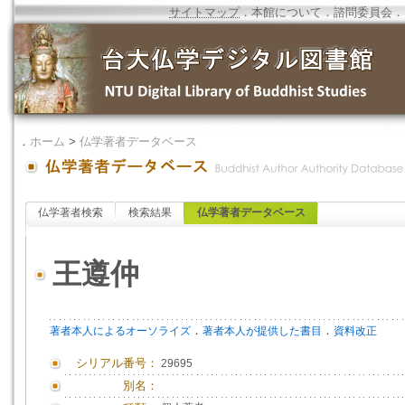
サイトマップ
．
本館について
．
諮問委員会
．
．
ホーム
>
仏学著者データベース
仏学著者検索
検索結果
仏学著者データベース
王遵仲
．
．
著者本人によるオーソライズ
著者本人が提供した書目
資料改正
シリアル番号：
29695
別名：