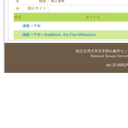
種類：
個人著者
個人サイト：
全文
タイトル
佛教一千年
佛教一千年= Buddhism, the First Millennium
国立台湾大学
文学部仏教学セン
National Taiwan Universi
doi:10.6681