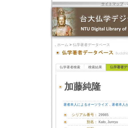
サイトマップ
．
．
ホーム
>
仏学著者データベース
仏学著者検索
検索結果
仏学著者デ
加藤純隆
．
著者本人によるオーソライズ
著者本人
シリアル番号：
29985
別名：
Kato, Junryu