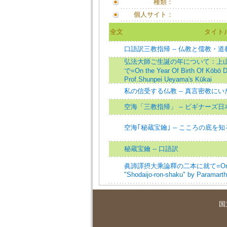
種類：
個人サイト：
全文
タイト
口語訳三教指帰 -- 仏教と儒教・
弘法大師ご生誕の年について：上
で=On the Year Of Birth Of Kōbō Da
Prof.Shunpei Ueyama's Kūkai
私の信受する仏教 -- 真言密教にい
空海「三教指帰」 -- ビギナーズ
空海｢秘蔵宝鑰｣ -- こころの底を
秘蔵宝鑰 -- 口語訳
眞諦譯摂大乘論釋の二本に就て=On the Tw
"Shodaijo-ron-shaku" by Paramart
国