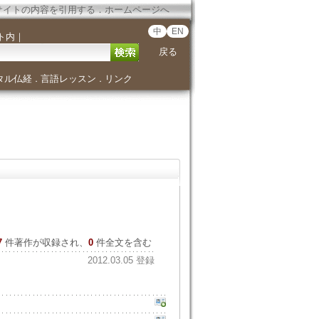
サイトの内容を引用する
．
ホームページへ
中
EN
ト内
｜
戻る
タル仏経
言語レッスン
リンク
．
．
7
件著作が収録され、
0
件全文を含む
2012.03.05 登録