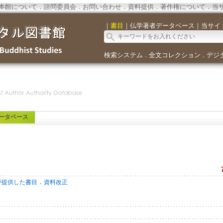
本館について
．
諮問委員会
．
お問い合わせ
．
資料提供
．
著作権について
．
当
｜
書目
｜
仏学著者データベース
｜
当サイ
検索システム
全文コレクション
デジ
．
．
ータベース
．
が提供した書目
資料改正