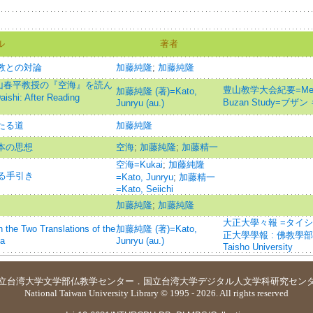
ル
著者
道教との対論
加藤純隆
;
加藤純隆
山春平教授の『空海』を読ん
豊山教学大会紀要=Memoirs 
加藤純隆 (著)=Kato,
ishi: After Reading
Buzan Study=ブ
Junryu (au.)
たる道
加藤純隆
日本の思想
空海
;
加藤純隆
;
加藤精一
空海=Kukai
;
加藤純隆
知る手引き
=Kato, Junryu
;
加藤精一
=Kato, Seiichi
加藤純隆
;
加藤純隆
大正大學々報 =タイシ
o Translations of the
加藤純隆 (著)=Kato,
正大學學報 : 佛教學部・
ha
Junryu (au.)
Taisho University
立台湾大学
文学部仏教学センター
．
国立台湾大学デジタル人文学科研究セン
National Taiwan University Library © 1995 - 2026. All rights reserved