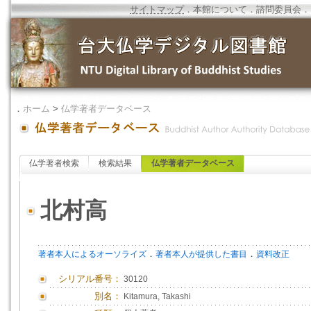
サイトマップ
．
本館について
．
諮問委員会
．
．
ホーム
>
仏学著者データベース
仏学著者検索
検索結果
仏学著者データベース
北村高
．
．
著者本人によるオーソライズ
著者本人が提供した書目
資料改正
シリアル番号：
30120
別名：
Kitamura, Takashi