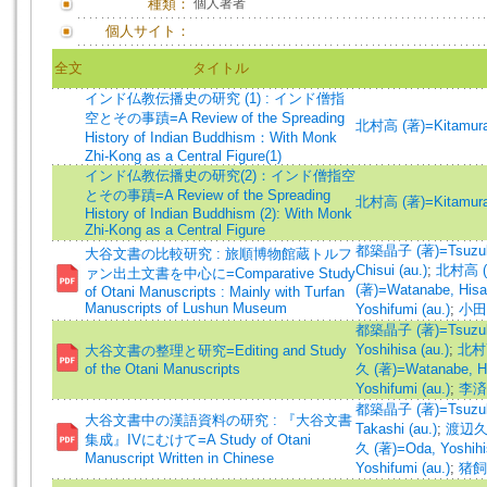
種類：
個人著者
個人サイト：
全文
タイトル
インド仏教伝播史の研究 (1) : インド僧指
空とその事蹟=A Review of the Spreading
北村高 (著)=Kitamura, 
History of Indian Buddhism：With Monk
Zhi-Kong as a Central Figure(1)
インド仏教伝播史の研究(2)：インド僧指空
とその事蹟=A Review of the Spreading
北村高 (著)=Kitamura, 
History of Indian Buddhism (2): With Monk
Zhi-Kong as a Central Figure
都築晶子 (著)=Tsuzuki,
大谷文書の比較研究 : 旅順博物館蔵トルフ
Chisui (au.)
;
北村高 (著)
ァン出土文書を中心に=Comparative Study
(著)=Watanabe, Hisas
of Otani Manuscripts : Mainly with Turfan
Manuscripts of Lushun Museum
Yoshifumi (au.)
;
小田義
都築晶子 (著)=Tsuzuki,
Yoshihisa (au.)
;
北村高 
大谷文書の整理と研究=Editing and Study
of the Otani Manuscripts
久 (著)=Watanabe, Hi
Yoshifumi (au.)
;
李済
都築晶子 (著)=Tsuzuki,
大谷文書中の漢語資料の研究 : 『大谷文書
Takashi (au.)
;
渡辺久 (
集成』IVにむけて=A Study of Otani
久 (著)=Oda, Yoshihis
Manuscript Written in Chinese
Yoshifumi (au.)
;
猪飼祥