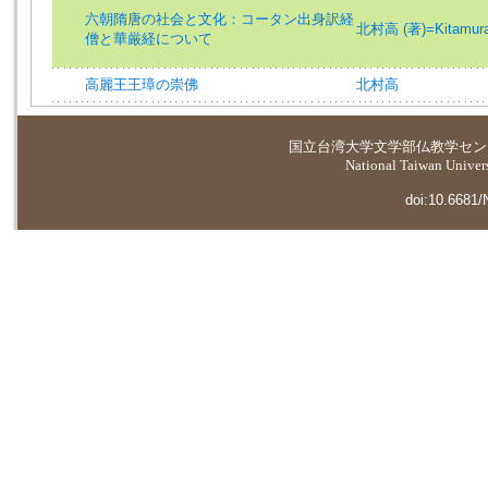
六朝隋唐の社会と文化：コータン出身訳経
北村高 (著)=Kitamura, 
僧と華厳経について
高麗王王璋の崇佛
北村高
国立台湾大学
文学部仏教学セン
National Taiwan Universi
doi:10.6681