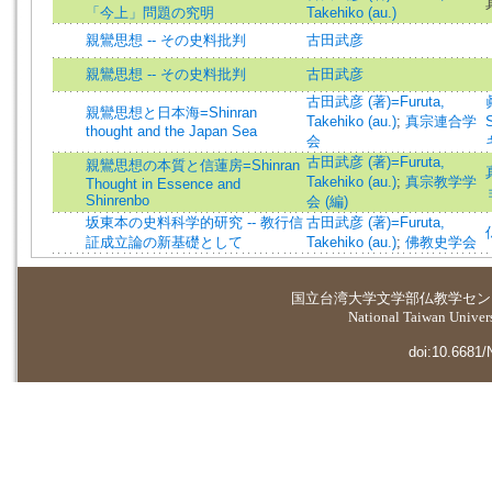
「今上」問題の究明
Takehiko (au.)
親鸞思想 -- その史料批判
古田武彦
親鸞思想 -- その史料批判
古田武彦
古田武彦 (著)=Furuta,
親鸞思想と日本海=Shinran
Takehiko (au.)
;
真宗連合学
thought and the Japan Sea
会
古田武彦 (著)=Furuta,
親鸞思想の本質と信蓮房=Shinran
Takehiko (au.)
;
真宗教学学
Thought in Essence and
Shinrenbo
会 (編)
坂東本の史料科学的研究 -- 教行信
古田武彦 (著)=Furuta,
証成立論の新基礎として
Takehiko (au.)
;
佛教史学会
国立台湾大学
文学部仏教学セン
National Taiwan Universi
doi:10.6681