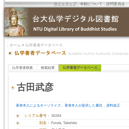
サイトマップ
．
本館について
．
諮問委員会
．
．
ホーム
>
仏学著者データベース
仏学著者検索
検索結果
仏学著者データベース
古田武彦
．
．
著者本人によるオーソライズ
著者本人が提供した書目
資料改正
シリアル番号：
30284
別名：
Furuta, Takehiko