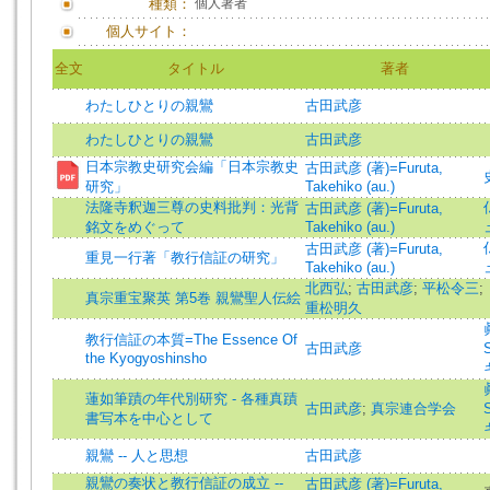
種類：
個人著者
個人サイト：
全文
タイトル
著者
わたしひとりの親鸞
古田武彦
わたしひとりの親鸞
古田武彦
日本宗教史研究会編「日本宗教史
古田武彦 (著)=Furuta,
研究」
Takehiko (au.)
法隆寺釈迦三尊の史料批判：光背
古田武彦 (著)=Furuta,
銘文をめぐって
Takehiko (au.)
古田武彦 (著)=Furuta,
重見一行著「教行信証の研究」
Takehiko (au.)
北西弘
;
古田武彦
;
平松令三
;
真宗重宝聚英 第5巻 親鸞聖人伝絵
重松明久
教行信証の本質=The Essence Of
古田武彦
the Kyogyoshinsho
蓮如筆蹟の年代別研究 - 各種真蹟
古田武彦
;
真宗連合学会
書写本を中心として
親鸞 -- 人と思想
古田武彦
親鸞の奏状と教行信証の成立 --
古田武彦 (著)=Furuta,