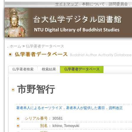
サイトマップ
．
本館について
．
諮問委員会
．
．
ホーム
>
仏学著者データベース
仏学著者検索
検索結果
仏学著者データベース
市野智行
．
．
著者本人によるオーソライズ
著者本人が提供した書目
資料改正
シリアル番号：
30581
別名：
Ichino, Tomoyuki