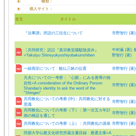
種類：
個人サイト：
全文
タイトル
『法事讃』所説の三往生について
市野智行 (著)
中村薫 (著)
;
〔共同研究〕訳註『真宗教旨陽駁陰資弁』
=Yakutyu Shinsyukyoshiyobakuinshiben
野智行 (著)
一経両宗について : 観仏三昧の位置
市野智行 (著)=Ic
凡夫についての一考察：「心眼」にみる善導の独
自性=A consideration of the Ordinary Person:
市野智行 (著)=Ic
Shandao's identity to ask the word of the
"Shingen"
共同教化についての考察 (中)：共同教化に対する
市野智行 (著)
意識
共同教化についての考察（下）：第一次五カ年計
市野智行 (著)
画の検証を通して
共同教化についての考察（上）：共同教化の源泉
市野智行 (著)
同朋大学仏教文化研究所蔵古書目録 : 應通文庫=A