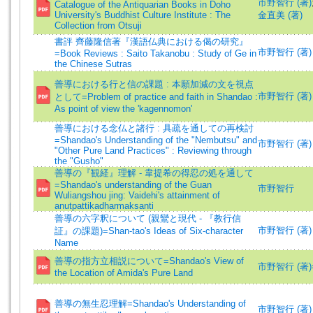
市野智行 (著)
Catalogue of the Antiquarian Books in Doho
University's Buddhist Culture Institute : The
金直美 (著)
Collection from Otsuji
書評 齊藤隆信著『漢語仏典における偈の研究』
市野智行 (著)
=Book Reviews : Saito Takanobu : Study of Ge in
the Chinese Sutras
善導における行と信の課題 : 本願加減の文を視点
市野智行 (著)
として=Problem of practice and faith in Shandao :
As point of view the 'kagennomon'
善導における念仏と諸行 : 具疏を通しての再検討
=Shandao's Understanding of the "Nembutsu" and
市野智行 (著)
"Other Pure Land Practices" : Reviewing through
the "Gusho"
善導の『観経』理解 - 韋提希の得忍の処を通して
=Shandao's understanding of the Guan
市野智行
Wuliangshou jing: Vaidehi's attainment of
anutpattikadharmaksanti
善導の六字釈について (親鸞と現代 - 『教行信
市野智行 (著)
証』の課題)=Shan-tao's Ideas of Six-character
Name
善導の指方立相説について=Shandao's View of
市野智行 (著)=Ic
the Location of Amida's Pure Land
善導の無生忍理解=Shandao's Understanding of
市野智行 (著)