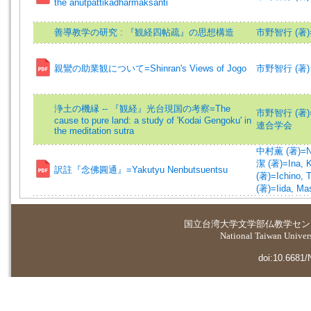
the anutpattikadharmaksanti
善導教学の研究 : 『観経四帖疏』の思想構造
市野智行 (著)=Ic
親鸞の助業観について=Shinran's Views of Jogo
市野智行 (著)
浄土の機縁 -- 『観経』光台現国の考察=The
市野智行 (著)=Ic
cause to pure land: a study of 'Kodai Gengoku' in
連合学会
the meditation sutra
中村薫 (著)=Nak
潔 (著)=Ina, Ki
訳註『念佛圓通』=Yakutyu Nenbutsuentsu
(著)=Ichino, T
(著)=Iida, Mas
国立台湾大学
文学部仏教学セン
National Taiwan Universi
doi:10.6681