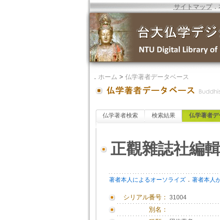
サイトマップ
．
．
ホーム
>
仏学著者データベース
仏学著者検索
検索結果
仏学著者デ
正觀雜誌社編
．
著者本人によるオーソライズ
著者本人
シリアル番号：
31004
別名：