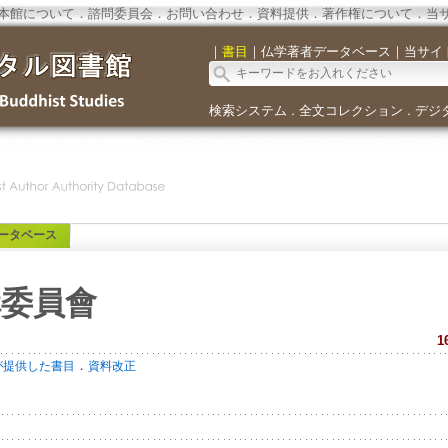
本館について
．
諮問委員会
．
お問い合わせ
．
資料提供
．
著作権について
．
当
｜
書目
｜
仏学著者データベース
｜
当サイ
検索システム
全文コレクション
デジ
．
．
ータベース
輯委員會
1
．
が提供した書目
資料改正