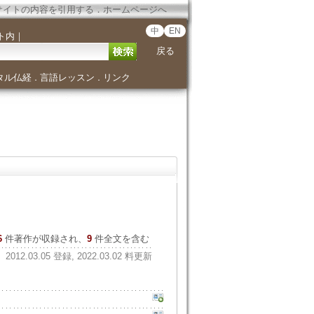
サイトの内容を引用する
．
ホームページへ
中
EN
ト内
｜
戻る
タル仏経
言語レッスン
リンク
．
．
6
件著作が収録され、
9
件全文を含む
2012.03.05 登録, 2022.03.02 料更新