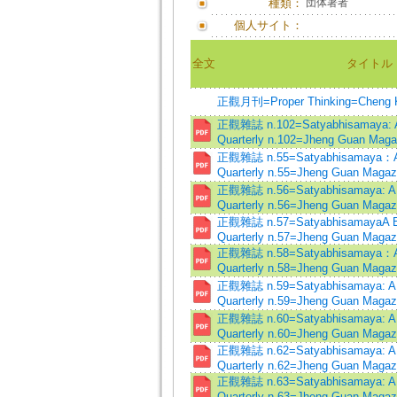
種類：
団体著者
個人サイト：
全文
タイトル
正觀月刊=Proper Thinking=Cheng K
正觀雜誌 n.102=Satyabhisamaya: A 
Quarterly n.102=Jheng Guan Maga
正觀雜誌 n.55=Satyabhisamaya：A B
Quarterly n.55=Jheng Guan Magaz
正觀雜誌 n.56=Satyabhisamaya: A B
Quarterly n.56=Jheng Guan Magaz
正觀雜誌 n.57=SatyabhisamayaA Bu
Quarterly n.57=Jheng Guan Magaz
正觀雜誌 n.58=Satyabhisamaya：A B
Quarterly n.58=Jheng Guan Magaz
正觀雜誌 n.59=Satyabhisamaya: A B
Quarterly n.59=Jheng Guan Magaz
正觀雜誌 n.60=Satyabhisamaya: A B
Quarterly n.60=Jheng Guan Magaz
正觀雜誌 n.62=Satyabhisamaya: A B
Quarterly n.62=Jheng Guan Magaz
正觀雜誌 n.63=Satyabhisamaya: A B
Quarterly n.63=Jheng Guan Magaz