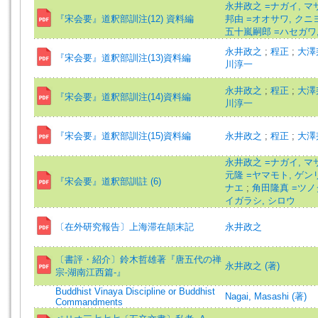
永井政之 =ナガイ, 
『宋会要』道釈部訓注(12) 資料編
邦由 =オオサワ, ク
五十嵐嗣郎 =ハセガワ
永井政之
;
程正
;
大澤
『宋会要』道釈部訓注(13)資料編
川淳一
永井政之
;
程正
;
大澤
『宋会要』道釈部訓注(14)資料編
川淳一
『宋会要』道釈部訓注(15)資料編
永井政之
;
程正
;
大澤
永井政之 =ナガイ, 
元隆 =ヤマモト, ゲ
『宋会要』道釈部訓註 (6)
ナエ
;
角田隆真 =ツノ
イガラシ, シロウ
〔在外研究報告〕上海滞在顛末記
永井政之
〔書評・紹介〕鈴木哲雄著『唐五代の禅
永井政之 (著)
宗‐湖南江西篇‐』
Buddhist Vinaya Discipline or Buddhist
Nagai, Masashi (著)
Commandments