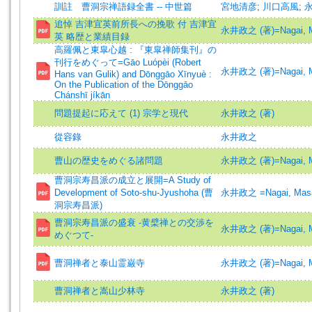
訓註 曹洞宗禅語録全書 -- 中世篇
宮地清彦
;
川口高風
;
追悼 吉津宜英前所長への挽歌 付 吉津宜
永井政之 (著)=Nagai, Ma
英 略歴と業績目録
高羅佩と東皐心越 : 『東皐禅師集刊』の
刊行をめぐって=Gāo Luópèi (Robert
永井政之 (著)=Nagai, Ma
Hans van Gulik) and Dōnggāo Xīnyuè :
On the Publication of the Dōnggāo
Chánshī jíkān
問題提起に応えて (1) 宗学と現代
永井政之 (著)
從容錄
永井政之
曹山の歴史をめぐる諸問題
永井政之 (著)=Nagai, Ma
曹洞宗寿昌派の成立と展開=A Study of
Development of Soto-shu-Jyushoha (曹
永井政之 =Nagai, Masa
洞宗寿昌派)
曹洞宗寿昌派の盛衰 -黄檗禅との交渉を
永井政之 (著)=Nagai, Ma
めぐつて-
曹洞禅者と泰山霊巌寺
永井政之 (著)=Nagai, Ma
曹洞禅者と嵩山少林寺
永井政之 (著)