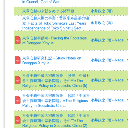
in Guandì, God of War
東皐心越の来朝をめぐる諸問題
永井政之 (著)
東皐心越末期の事実 : 曹洞宗寿昌派の独
永井政之 (著)
立=Facts of Toko Shinetu's Last Years :
Independence of Toko Shinetu Sect
東皐心越事蹟考=Tracing the Footsteps
永井政之 (著)=Nagai, Ma
of Donggao Xinyue
東皐心越研究札記 =Study Notes on
永井政之 (著)=Nagai, Ma
Donggao Xinyue
社會主義中國の宗教政策 ─ 抄譯『中國社
永井政之 (著)=Nagai, Ma
會主義時期の宗教問題』その五=The
Religions Policy in Socialistic China (5)
社会主義中国の宗教政策 -- 抄訳『中国社
永井政之 (著)=Nagai, Ma
会主義時期の宗教問題』=The Religious
Policy in Socialistic China
社会主義中国の宗教政策 -- 抄訳『中国社
永井政之 (著)=Nagai, Ma
会主義時期の宗教問題』その二=The
Religious Policy in Socialistic China (2)