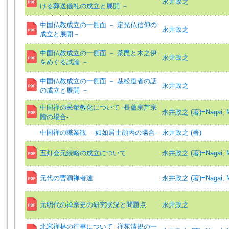
永井政之
ける葬送儀礼の成立と展開 －
中国仏教成立の一側面 － 定光仏信仰の
永井政之
成立と展開－
中国仏教成立の一側面 － 荼毘と木之伊
永井政之
をめぐる試論 －
中国仏教成立の一側面 － 裁松道者の話
永井政之
の成立と展開 －
中国禅の民衆教化について -長蘆宗芦宗
永井政之 (著)=Nagai, Ma
贈の場合-
中国禅の職業観 ‐如如居士顔丙の場合‐
永井政之 (著)
五灯会元続略の成立について
永井政之 (著)=Nagai, Ma
元代の曹洞禅者達
永井政之 (著)=Nagai, Ma
元明代の禅宗史の研究状況と問題点
永井政之
北宋禅林の行事について -禅苑清規の一