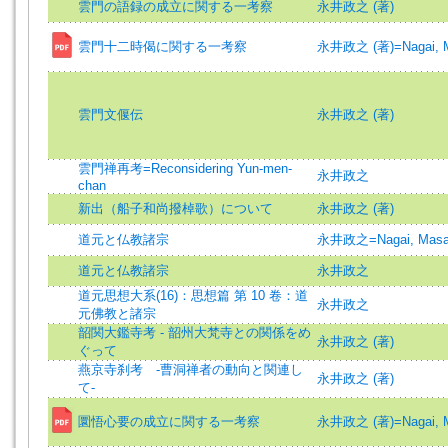
雲門の語録の成立に関する一考察
永井政之 (著)
雲門十二時偈に関する一考察
永井政之 (著)=Nagai, Ma
雲門文偃伝
永井政之 (著)
雲門禅再考=Reconsidering Yun-men-
永井政之
chan
新出（船子和尚撥棹歌）について
永井政之 (著)
道元と仏教諸宗
永井政之=Nagai, Masa
道元と仏教諸宗
永井政之
道元思想大系(16)：思想篇 第 10 卷：道
永井政之
元佛教と諸宗
韶関大鑑寺考 - 韶州大梵寺との関係をめ
永井政之 (著)
ぐって
燕京寺刹考 ‐曹洞禅者の動向と関連し
永井政之 (著)
て‐
圜悟心要の成立に関する一考察
永井政之 (著)=Nagai, Ma