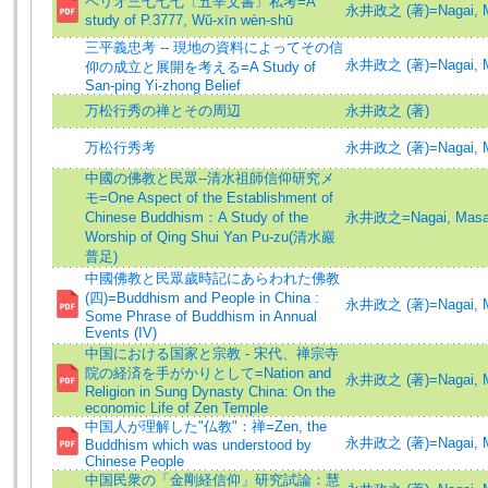
ペリオ三七七七〔五辛文書〕私考=A
永井政之 (著)=Nagai, Ma
study of P.3777, Wŭ-xīn wèn-shū
三平義忠考 -- 現地の資料によってその信
永井政之 (著)=Nagai, Ma
仰の成立と展開を考える=A Study of
San-ping Yi-zhong Belief
万松行秀の禅とその周辺
永井政之 (著)
万松行秀考
永井政之 (著)=Nagai, Ma
中國の佛教と民眾--清水祖師信仰研究メ
モ=One Aspect of the Establishment of
Chinese Buddhism：A Study of the
永井政之=Nagai, Masa
Worship of Qing Shui Yan Pu-zu(清水巖
普足)
中國佛教と民眾歲時記にあらわれた佛教
(四)=Buddhism and People in China :
永井政之 (著)=Nagai, Ma
Some Phrase of Buddhism in Annual
Events (IV)
中国における国家と宗教 - 宋代、禅宗寺
院の経済を手がかりとして=Nation and
永井政之 (著)=Nagai, Ma
Religion in Sung Dynasty China: On the
economic Life of Zen Temple
中国人が理解した"仏教"：禅=Zen, the
永井政之 (著)=Nagai, Ma
Buddhism which was understood by
Chinese People
中国民衆の「金剛経信仰」研究試論：慧