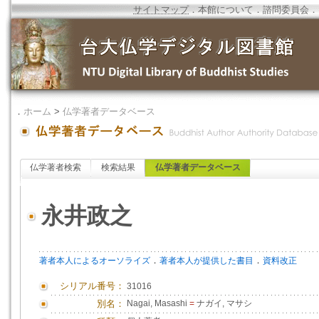
サイトマップ
．
本館について
．
諮問委員会
．
．
ホーム
>
仏学著者データベース
仏学著者検索
検索結果
仏学著者データベース
永井政之
．
．
著者本人によるオーソライズ
著者本人が提供した書目
資料改正
シリアル番号：
31016
別名：
Nagai, Masashi
=
ナガイ, マサシ