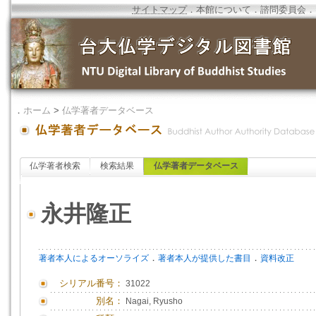
サイトマップ
．
本館について
．
諮問委員会
．
．
ホーム
>
仏学著者データベース
仏学著者検索
検索結果
仏学著者データベース
永井隆正
．
．
著者本人によるオーソライズ
著者本人が提供した書目
資料改正
シリアル番号：
31022
別名：
Nagai, Ryusho