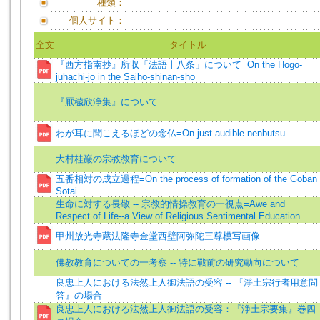
種類：
個人サイト：
全文
タイトル
『西方指南抄』所収「法語十八条」について=On the Hogo-
juhachi-jo in the Saiho-shinan-sho
『厭穢欣浄集』について
わが耳に聞こえるほどの念仏=On just audible nenbutsu
大村桂巖の宗教教育について
五番相対の成立過程=On the process of formation of the Goban
Sotai
生命に対する畏敬 -- 宗教的情操教育の一視点=Awe and
Respect of Life--a View of Religious Sentimental Education
甲州放光寺蔵法隆寺金堂西壁阿弥陀三尊模写画像
佛教教育についての一考察 -- 特に戰前の研究動向について
良忠上人における法然上人御法語の受容 -- 『淨土宗行者用意問
答』の場合
良忠上人における法然上人御法語の受容：『浄土宗要集』巻四