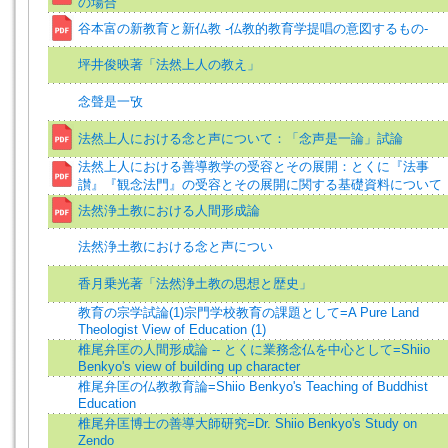
の場合
谷本富の新教育と新仏教 -仏教的教育学提唱の意図するもの-
坪井俊映著「法然上人の教え」
念聲是一攷
法然上人における念と声について：「念声是一論」試論
法然上人における善導教学の受容とその展開：とくに『法事
讃』『観念法門』の受容とその展開に関する基礎資料について
法然浄土教における人間形成論
法然浄土教における念と声につい
香月乗光著「法然浄土教の思想と歴史」
教育の宗学試論(1)宗門学校教育の課題として=A Pure Land
Theologist View of Education (1)
椎尾弁匡の人間形成論 -- とくに業務念仏を中心として=Shiio
Benkyo's view of building up character
椎尾弁匡の仏教教育論=Shiio Benkyo's Teaching of Buddhist
Education
椎尾弁匡博士の善導大師研究=Dr. Shiio Benkyo's Study on
Zendo