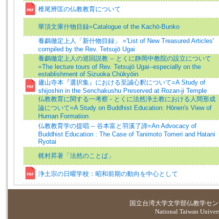
椎尾辨匡の仏教教育について
華頂文庫什物目録=Catalogue of the Kachō-Bunko
養鸕徹定上人「新什物目録」 ='List of New Treasured Articles'
compiled by the Rev. Tetsujō Ugai
養鸕徹定上人の巡回説教 -- とくに静岡中教院の設立について
=The lecture tours of Rev. Tetsujō Ugai--especially on the
establishment of Sizuoka Chūkyōin
廬山寺本『選択集』における至誠心釈について=A Study of
shijoshin in the Senchakushu Preserved at Rozan-ji Temple
仏教教育に関する一考察 - とくに法然浄土教における人間形成
論について=A Study on Buddhist Education: Hōnen's View of
Human Formation
仏教教育学の提唱 -- 谷本富と羽溪了諦=An Advocacy of
Buddhist Education : The Case of Tanimoto Tomeri and Hatani
Ryotai
梶村昇著「法然のことば」
浄土宗の日曜学校：昭和前期の動向を中心として
国立台湾大学
文学部仏教学セン
National Taiwan Universi