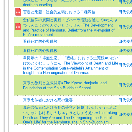
田代俊孝 (
death counseling
否定と乗願 : 社会的立場における二種深信
田代俊孝 (
念仏信仰の展開と実践：ビハーラ活動を通して=ねんぶ
つしんこうのてんかいとじっせん=The Development
田代俊孝 (
and Practice of Nenbutsu Belief:from the Viewpoint of
Bihāra movement
看待死亡的心與佛教
田代俊
看待死亡的心與佛教
田代俊
韋提希の「得無生忍」-『観経』における生死観=いだい
けのとくむしょうにん=The Viewpoint of Death and Life
田代俊孝 (
in the Contemplation Sūtra-Vaidehi's Attainment of
Insight into Non-origination of Dharmas
真宗の教判と立教開宗=The Kyoso-Hanjyaku and
田代俊孝 (
Foundation of the Shin Buddhist School
真宗念仏者における死の受容
田代俊
真宗念仏者における死の受容と超越=しんしゅうねんぶ
つしゃにおけるしのじゅようとちょうえつ=The Taking
田代俊孝 =
Death as They Are and The Disregarding the Peril of
One's Life' for the Nembutsusha in Shin-Buddhism