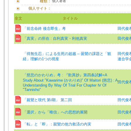
種類：
個人著者
個人サイト：
全文
タイトル
「前念命終 後念即生」考
田代俊孝 (
「真実」の所在 : 自利真実・利他真実
田代俊孝 (
「得無生忍」による生死の超越 -- 曇鸞の課題と「観
田代俊孝 (
経」理解の1つの視座
連合学
「慈悲のかわりめ」考 : 『歎異抄』第四条試解=A
Study About "Kawarime (かわりめ)" Of Maitori (慈悲) : A
田代俊
Understanding By Way Of Trial For Chapter Ⅳ Of
"Tannisho"
「親鸞と現代 第Ⅰ期」 第二回
田代俊孝 (
「選択」から「唯信」への思想的展開
田代俊孝 (
「転」と「即」：親鸞の他力救済の内実
田代俊孝 (