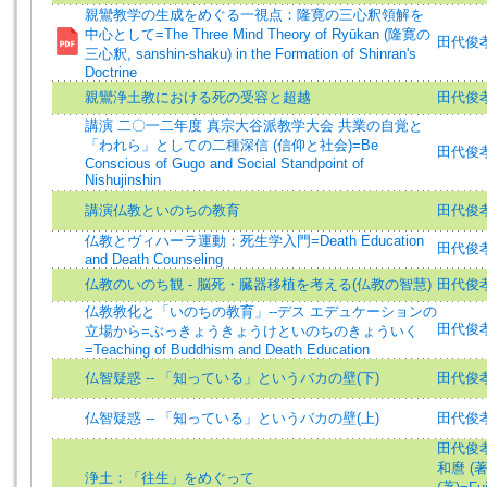
親鸞教学の生成をめぐる一視点：隆寛の三心釈領解を
中心として=The Three Mind Theory of Ryūkan (隆寛の
田代俊孝 (
三心釈, sanshin-shaku) in the Formation of Shinran's
Doctrine
親鸞浄土教における死の受容と超越
田代俊孝 (
講演 二〇一二年度 真宗大谷派教学大会 共業の自覚と
「われら」としての二種深信 (信仰と社会)=Be
田代俊孝
Conscious of Gugo and Social Standpoint of
Nishujinshin
講演仏教といのちの教育
田代俊孝 (
仏教とヴィハーラ運動：死生学入門=Death Education
田代俊孝
and Death Counseling
仏教のいのち観 - 脳死・臓器移植を考える(仏教の智慧)
田代俊
仏教教化と「いのちの教育」--デス エデュケーションの
田代俊孝 =
立場から=ぶっきょうきょうけといのちのきょういく
=Teaching of Buddhism and Death Education
仏智疑惑 -- 「知っている」というバカの壁(下)
田代俊孝
仏智疑惑 -- 「知っている」というバカの壁(上)
田代俊孝
田代俊孝 (
和麿 (著)
浄土：「往生」をめぐって