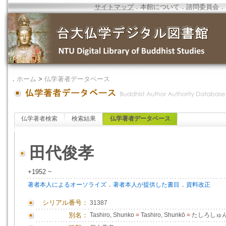
サイトマップ
．
本館について
．
諮問委員会
．
．
ホーム
>
仏学著者データベース
仏学著者検索
検索結果
仏学著者データベース
田代俊孝
+1952 ~
．
．
著者本人によるオーソライズ
著者本人が提供した書目
資料改正
シリアル番号：
31387
別名：
Tashiro, Shunko
=
Tashiro, Shunkō
=
たしろしゅ