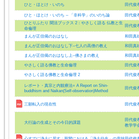
ひと・ほとけ・いのち
田代俊孝
ひと・ほとけ・いのち -- 「非科学」のいのち論
田代俊孝=
ひとりふたり 聞法ブックス 2：やさしく語る 仏教と生
田代俊孝 (
命倫理
まんが正信偈のおはなし
和田真
まんが正信偈のおはなし下--七人の高僧の教え
和田真
まんが正信偈のおはなし上--佛さまの教え
和田真
やさしく語る佛教と生命倫理
田代俊孝=
やさしく語る佛教と生命倫理 2
田代俊孝=
レポート・真宗と内観療法= A Report on Shin-
田代俊孝 =
buddhism and Naikan(Self-observation)Method
三願転入の現在性
田代俊孝 (
田代俊孝 (
大行論の生成とその今日的課題
教学学会
心すでに浄土に居す : 親鸞における「浄土往生」の意味
田代俊孝 (