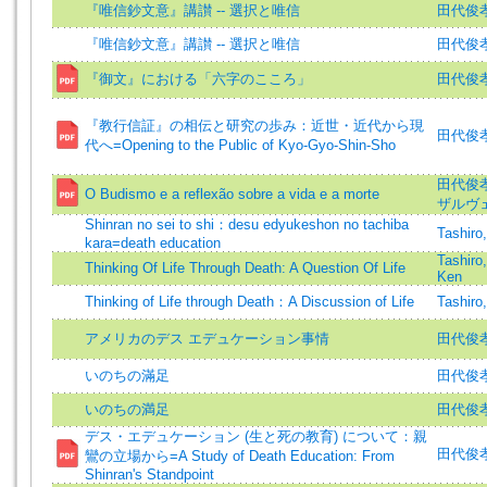
『唯信鈔文意』講讃 -- 選択と唯信
田代俊孝=
『唯信鈔文意』講讃 -- 選択と唯信
田代俊孝=
『御文』における「六字のこころ」
田代俊孝 (
『教行信証』の相伝と研究の歩み：近世・近代から現
田代俊孝 (
代へ=Opening to the Public of Kyo-Gyo-Shin-Sho
田代俊孝 (
O Budismo e a reflexão sobre a vida e a morte
ザルヴェ
Shinran no sei to shi：desu edyukeshon no tachiba
Tashiro
kara=death education
Tashiro
Thinking Of Life Through Death: A Question Of Life
Ken
Thinking of Life through Death：A Discussion of Life
Tashiro
アメリカのデス エデュケーション事情
田代俊孝 =
いのちの滿足
田代俊孝=
いのちの満足
田代俊孝 (
デス・エデュケーション (生と死の教育) について：親
田代俊孝
鸞の立場から=A Study of Death Education: From
Shinran's Standpoint