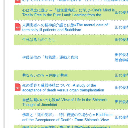
心は浄土に遊ぶ -- 『観無量寿経』に学ぶ=One's Mind is
田代俊孝 (
Totally Free in the Pure Land: Learning from the
末期患者への精神的介護と仏教=The mental care of
田代俊孝 (
terminally ill patients and Buddhism
生死は亀毛のごとし
田代俊孝
田代俊孝 (
伊藤証信の「無我愛」運動と真宗
連合学
共なるいのち -- 同朋と共生
田代俊孝
死の受容と臓器移植について=A study of the
田代俊孝 (
acceptance of death versus organ transplantation
自然法爾のいのち観=A View of Life in the Shinran's
田代俊孝 (
Thought of Jinenhōni
佛教と「死の受容」 - 特に親鸞の立場から= Buddhism
田代俊孝 =
anf the 'Acceptance of Death'：From Shinran's View
佛教とビハーラ運動：死生學入門=Death education &