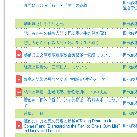
田代俊孝 (
真門における「行」・「信」の意義
連合学
清沢満之に学ぶ生と死
田代俊
悲しみからの佛教入門：死に學ぶ生の尊さ(續)
田代俊孝=
悲しみからの仏教入門：死に学ぶ生の尊さ
田代俊孝
越前丹山文庫所蔵麗蔵校合黄檗版一切経について
田代俊孝 (
隆寛と親鸞の「三願転入」について
田代俊孝=
隆寛と親鸞の思想的交渉 -本願論を中心として-
田代俊孝 (
慈悲と満足 : 生老病死の苦悩救済の二つの視点
田代俊孝 (
實如判一冊本『御文』とその新出「行順寺本」につい
田代俊孝=
て
蓮如と一休
田代俊孝=
蓮如における死の受容と超越=“Taking Death as it
田代俊孝
Comes” and “Disregarding the Peril to One's Own Life”
in Rennyo's Thought