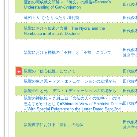
蓮如の願成就文領解 -- 『御文』の綱格=Rennyo's
田代俊孝 (
Understanding of Gan-Jyojumon
蓮如上人--ひとりふたり 增刊號
田代俊孝=
親鸞における如來と念佛= The Nyorai and the
田代俊孝 =
Nembutsu in Shinran's Doctrine
田代俊孝 (
親鸞における神祇の「不拝」と「不捨」について
連合学
親鸞の「信心仏性」について
田代俊孝 (
親鸞の生と死 -- デス・エデュケーションの立場から
田代俊
親鸞の生と死 -- デス・エデュケーションの立場から
田代俊
親鸞の神祇観 -- 九月二日「念仏の人々の御中へ」の消
田代俊孝 (
息を手がかりとして=Shinran's View of Shintoist Deities
-- With Special Reference to the Letter Dated Sept,2nd
田代俊孝 (
親鸞教学における「諸仏」の地位
連合学