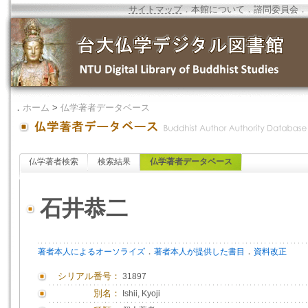
サイトマップ
．
本館について
．
諮問委員会
．
．
ホーム
>
仏学著者データベース
仏学著者検索
検索結果
仏学著者データベース
石井恭二
．
．
著者本人によるオーソライズ
著者本人が提供した書目
資料改正
シリアル番号：
31897
別名：
Ishii, Kyoji