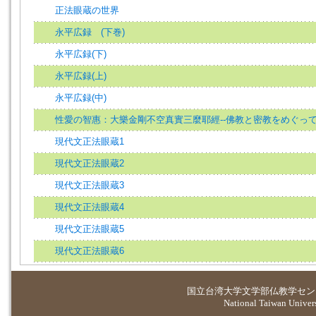
正法眼蔵の世界
永平広録 (下巻)
永平広録(下)
永平広録(上)
永平広録(中)
性愛の智惠：大樂金剛不空真實三麼耶經--佛教と密教をめぐっ
現代文正法眼蔵1
現代文正法眼蔵2
現代文正法眼蔵3
現代文正法眼蔵4
現代文正法眼蔵5
現代文正法眼蔵6
国立台湾大学
文学部仏教学セン
National Taiwan Universi