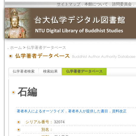
サイトマップ
．
本館について
．
諮問委員会
．
．
ホーム
>
仏学著者データベース
仏学著者検索
検索結果
仏学著者データベース
石編
．
．
著者本人によるオーソライズ
著者本人が提供した書目
資料改正
シリアル番号：
32074
別名：