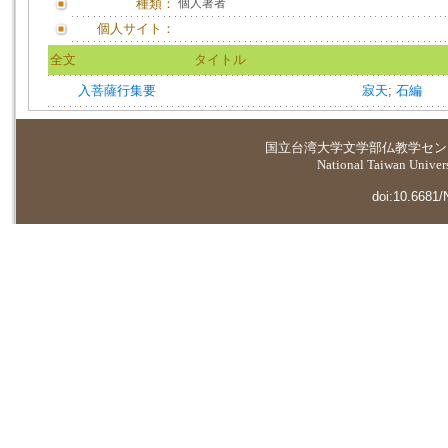
種類：
個人著者
個人サイト：
全文
タイトル
入菩薩行集要
寂天
;
石編
国立台湾大学
文学部仏教学セン
National Taiwan Universi
doi:10.6681