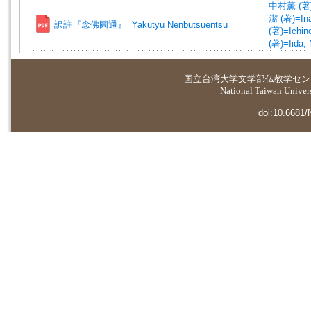
中村薫 (著)=
潔 (著)=Ina,
訳註『念佛圓通』=Yakutyu Nenbutsuentsu
(著)=Ichino
(著)=Iida, 
国立台湾大学
文学部仏教学セン
National Taiwan Universi
doi:10.6681