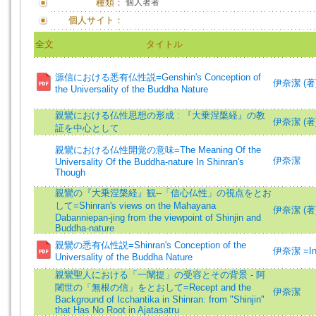
種類：
個人著者
個人サイト：
全文
タイトル
源信における悉有仏性説=Genshin's Conception of
伊奈潔 (著)=I
the Universality of the Buddha Nature
親鸞における仏性思想の形成 : 『大乗涅槃経』の教
伊奈潔 (著)=I
証を中心として
親鸞における仏性開覚の意味=The Meaning Of the
伊奈潔
Universality Of the Buddha-nature In Shinran's
Though
親鸞の『大乗涅槃経』観--「信心仏性」の視点をとお
して=Shinran's views on the Mahayana
伊奈潔 (著
Dabanniepan-jing from the viewpoint of Shinjin and
Buddha-nature
親鸞の悉有仏性説=Shinran's Conception of the
伊奈潔 =Ina
Universality of the Buddha Nature
親鸞聖人における「一闡提」の受容とその背景 - 阿
闍世の「無根の信」をとおして=Recept and the
伊奈潔
Background of Icchantika in Shinran: from "Shinjin"
that Has No Root in Ajatasatru