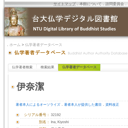
サイトマップ
．
本館について
．
諮問委員会
．
．
ホーム
>
仏学著者データベース
仏学著者検索
検索結果
仏学著者データベース
伊奈潔
．
．
著者本人によるオーソライズ
著者本人が提供した書目
資料改正
シリアル番号：
32192
別名：
Ina, Kiyoshi