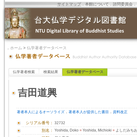
サイトマップ
．
本館について
．
諮問委員会
．
．
ホーム
>
仏学著者データベース
仏学著者検索
検索結果
仏学著者データベース
吉田道興
．
．
著者本人によるオーソライズ
著者本人が提供した書目
資料改正
シリアル番号：
32732
別名：
Yoshida, Doko
=
Yoshida, Michioki
=
よしだみち