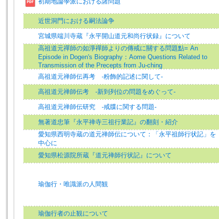
初期地論學派における諸問題
近世洞門における嗣法論争
宮城県端川寺蔵『永平開山道元和尚行状録』について
高祖道元禪師の如淨禪師よりの傳戒に關する問題點= An
Episode in Dogen's Biography：Aome Questions Related to
Transmission of the Precepts from Ju-ching
高祖道元禅師伝再考 ‐粉飾的記述に関して‐
高祖道元禅師伝考 ‐新到列位の問題をめぐって‐
高祖道元禅師伝研究 ‐戒牒に関する問題‐
無著道忠筆『永平禅寺三祖行業記』の翻刻・紹介
愛知県西明寺蔵の道元禅師伝について：「永平祖師行状記」を
中心に
愛知県松源院所蔵『道元禅師行状記』について
瑜伽行・唯識派の人間観
瑜伽行者の止観について