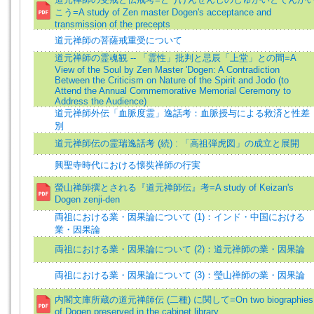
こう=A study of Zen master Dogen's acceptance and
transmission of the precepts
道元禅師の菩薩戒重受について
道元禅師の霊魂観 -- 「霊性」批判と忌辰「上堂」との間=A
View of the Soul by Zen Master 'Dogen: A Contradiction
Between the Criticism on Nature of the Spirit and Jodo (to
Attend the Annual Commemorative Memorial Ceremony to
Address the Audience)
道元禅師外伝「血脈度霊」逸話考：血脈授与による救済と性差
別
道元禅師伝の霊瑞逸話考 (続) : 「高祖弾虎図」の成立と展開
興聖寺時代における懐奘禅師の行実
螢山禅師撰とされる『道元禅師伝』考=A study of Keizan's
Dogen zenji-den
両祖における業・因果論について (1)：インド・中国における
業・因果論
両祖における業・因果論について (2)：道元禅師の業・因果論
両祖における業・因果論について (3)：瑩山禅師の業・因果論
内閣文庫所蔵の道元禅師伝 (二種) に関して=On two biographies
of Dogen preserved in the cabinet library