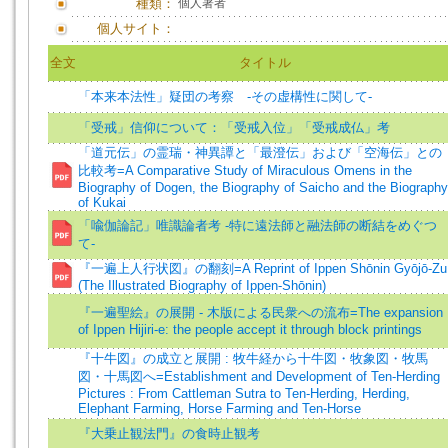
種類：
個人著者
個人サイト：
全文
タイトル
「本来本法性」疑団の考察 ‐その虚構性に関して‐
「受戒」信仰について：「受戒入位」「受戒成仏」考
「道元伝」の霊瑞・神異譚と「最澄伝」および「空海伝」との
比較考=A Comparative Study of Miraculous Omens in the
Biography of Dogen, the Biography of Saicho and the Biography
of Kukai
「喩伽論記」唯識論者考 -特に遠法師と融法師の断結をめぐつ
て-
『一遍上人行状図』の翻刻=A Reprint of Ippen Shōnin Gyōjō-Zu
(The Illustrated Biography of Ippen-Shōnin)
『一遍聖絵』の展開 - 木版による民衆への流布=The expansion
of Ippen Hijiri-e: the people accept it through block printings
『十牛図』の成立と展開 : 牧牛経から十牛図・牧象図・牧馬
図・十馬図へ=Establishment and Development of Ten-Herding
Pictures : From Cattleman Sutra to Ten-Herding, Herding,
Elephant Farming, Horse Farming and Ten-Horse
『大乗止観法門』の食時止観考