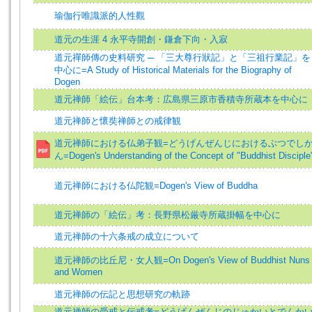
瑜伽行唯識派的人性觀
道元の生涯 4 永平寺開創・鎌倉下向・入寂
道元禪師傳の史料研究 ─ 「三大尊行狀記」と「三祖行業記」を
中心に=A Study of Historical Materials for the Biography of
Dogen
道元禅師「絵伝」台本考：広島県三原市香積寺所蔵本を中心に
道元禅師と懷奘禅師との戒律観
道元禅師における仏弟子観=どうげんぜんじにおけるぶつでし
ん=Dogen's Understanding of the Concept of "Buddhist Disciple
道元禅師における仏陀観=Dogen's View of Buddha
道元禅師の「絵伝」考：長野県松厳寺所蔵掛幅を中心に
道元禅師の十六条戒の成立について
道元禅師の比丘尼・女人観=On Dogen's View of Buddhist Nuns
and Women
道元禅師の伝記と思想研究の軌跡
道元禅師の受戒と伝戒考=どうげんぜんじのじゅかいとでんか