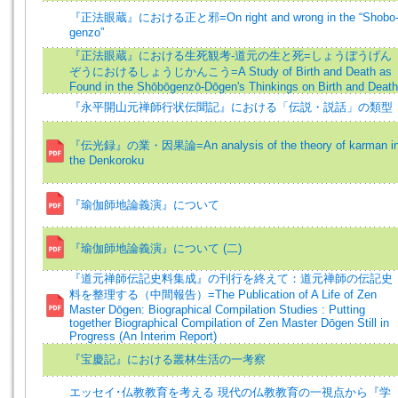
『正法眼蔵』における正と邪=On right and wrong in the “Shobo
genzo”
『正法眼蔵』における生死観考-道元の生と死=しょうぼうげん
ぞうにおけるしょうじかんこう=A Study of Birth and Death as
Found in the Shōbōgenzō-Dōgen's Thinkings on Birth and Death
『永平開山元禅師行状伝聞記』における「伝説・説話」の類型
『伝光録』の業・因果論=An analysis of the theory of karman i
the Denkoroku
『瑜伽師地論義演』について
『瑜伽師地論義演』について (二)
『道元禅師伝記史料集成』の刊行を終えて：道元禅師の伝記史
料を整理する（中間報告）=The Publication of A Life of Zen
Master Dōgen: Biographical Compilation Studies : Putting
together Biographical Compilation of Zen Master Dōgen Still in
Progress (An Interim Report)
『宝慶記』における叢林生活の一考察
エッセイ･仏教教育を考える 現代の仏教教育の一視点から『学