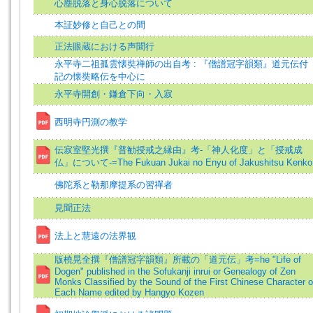
心塵脱落と身心脱落について
本証妙修と自己との間
正法眼蔵における声聞行
永平寺二祖孤雲懐奘禅師の出自考 : 『僧譜冠字韻類』道元伝付
記の懐奘略伝を中心に
永平寺開創・鎌倉下向・入寂
西明寺円測の教学
伝寂室堅光撰『普勧授戒之縁由』考-「神人化度」と「授戒成
仏」について-=The Fukuan Jukai no Enyu of Jakushitsu Kenko
佛陀系と勒那摩提系の習禪者
見聞正法
法上と慧遠の法界観
版橈晃全撰『僧譜冠字韻類』所載の「道元伝」考=he "Life of
Dogen" published in the Sofukanji inrui or Genealogy of Zen
Monks Classified by the Sound of the First Chinese Character o
Each Name edited by Hangyo Kozen