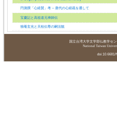
円測撰「心経賛」考 -- 唐代の心経疏を通して
宝慶記と高祖道元禅師伝
独菴玄光と天桂伝尊の嗣法観
国立台湾大学
文学部仏教学セン
National Taiwan Universi
doi:10.6681