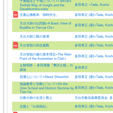
十乗観法と十地について=T'ien-tai's
多田孝正 =Tada, Kosho
Tenfold Way of Insight and the
Dasabhumika-sutra
五臺山佛教和「例時作法」
多田孝正 (著)=Tada, Kosho 
天台大師の仏陀観=A Basic View of
多田孝正 (著)=Tada, Kosho 
Buddha in Tien-tai Chi-i
天台大師三觀の基潮
多田孝正 (著)=Tada, Kosho 
天台智顗の四念處觀
多田孝正 (著)=Tada, Kosho 
天台智顗の修の基本理念=The Main
多田孝正 (著)=Tada, Kosho 
Point of the Austerities in Chih-i
止観明静 -- 多田厚隆『摩訶止観』の
多田孝正
講述
四運心について=About Shiunshin
多田孝正 (著)=Tada, Kosho 
地論教學と別教について=On the
多田孝正 (著)=Tada, Kosho 
Jiron School and Distinct Doctrine by
T'ien t'ai
伝教大師の生涯と教え
天台宗教岳振興委員会
;
多
志盤と『仏祖統紀』
多田孝正 (著)=Tada, Kosho 