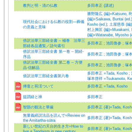
教判と明・清の仏教
多田孝正 (講述)
勝野隆広 (編)=Katsuno, Ryu
(編)=Saikawa, Buntai (ed.
現代社会における仏教の役割―葬儀
Kosho (ed.)
;
土屋慈恭 (編)=Ts
の意義と意味
村上興匡 (編)=Murakami, Ko
(編)=Watanabe, Myosho (e
傍訳法華三部経全書 -- 補巻 法華三
多田孝正
;
池田魯参
;
塚
部経各品通覧／語句索引
傍訳法華三部経全書 第一卷 -- 開経-
多田孝正
;
池田魯参
;
塚
序品
傍訳法華三部経全書 第二卷 -- 方便
多田孝正
;
池田魯参
;
塚
品-信解品
多田孝正 =Tada, Kosho
;
傍訳法華三部経全書第六卷
塚本啓祥 =Tsukamoto, Ke
傅翕と荊渓ついて
多田孝正 =Tada, Kosho
提謂経と禅
多田孝正
智顗の観法と華厳
多田孝正 (著)=Tada, Kosho 
無量義経説法品を読んで=Review on
多田孝正 (著)=Tada, Kosho 
the Amitartha-sūtra
新しい世紀の天台的生き方=How to
多田孝正 (著)=Tada, Kosho 
live a Tendaism in new century