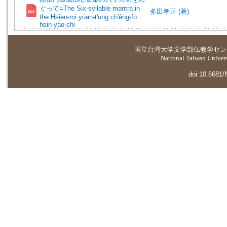
ぐって=The Six-syllable mantra in
多田孝正 (著)
the Hsien-mi yüan-t'ung ch'êng-fo
hsin-yao-chi
国立台湾大学
文学部仏教学セン
National Taiwan Universi
doi:10.6681