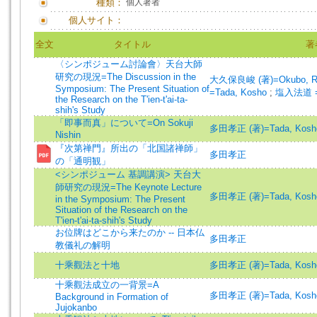
種類：
個人著者
個人サイト：
全文
タイトル
著
〈シンポジューム討論會〉天台大師
研究の現況=The Discussion in the
大久保良峻 (著)=Okubo, Ryo
Symposium: The Present Situation of
=Tada, Kosho
;
塩入法道 =Sh
the Research on the T'ien-t'ai-ta-
shih's Study
「即事而真」について=On Sokuji
多田孝正 (著)=Tada, Kosho 
Nishin
『次第禅門』所出の「北国諸禅師」
多田孝正
の「通明観」
<シンポジューム 基調講演> 天台大
師研究の現況=The Keynote Lecture
多田孝正 (著)=Tada, Kosho 
in the Symposium: The Present
Situation of the Research on the
T'ien-t'ai-ta-shih's Study
お位牌はどこから来たのか -- 日本仏
多田孝正
教儀礼の解明
十乘觀法と十地
多田孝正 (著)=Tada, Kosho 
十乘觀法成立の一背景=A
多田孝正 (著)=Tada, Kosho 
Background in Formation of
Jujokanbo