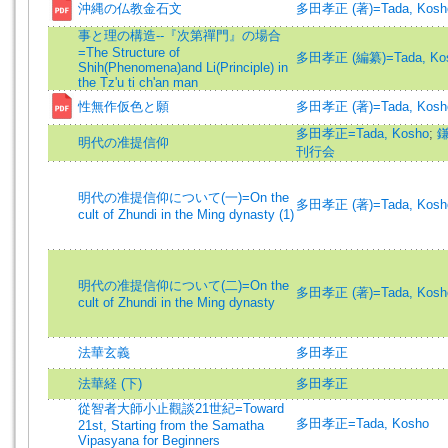
沖縄の仏教金石文
多田孝正 (著)=Tada, Kosho 
事と理の構造--『次第禪門』の場合
=The Structure of
多田孝正 (編纂)=Tada, Kosh
Shih(Phenomena)and Li(Principle) in
the Tz'u ti ch'an man
性無作仮色と願
多田孝正 (著)=Tada, Kosho 
多田孝正=Tada, Kosho
;
明代の准提信仰
刊行会
明代の准提信仰について(一)=On the
多田孝正 (著)=Tada, Kosho 
cult of Zhundi in the Ming dynasty (1)
明代の准提信仰について(二)=On the
多田孝正 (著)=Tada, Kosho 
cult of Zhundi in the Ming dynasty
法華玄義
多田孝正
法華経 (下)
多田孝正
從智者大師小止觀談21世紀=Toward
多田孝正=Tada, Kosho
21st, Starting from the Samatha
Vipasyana for Beginners