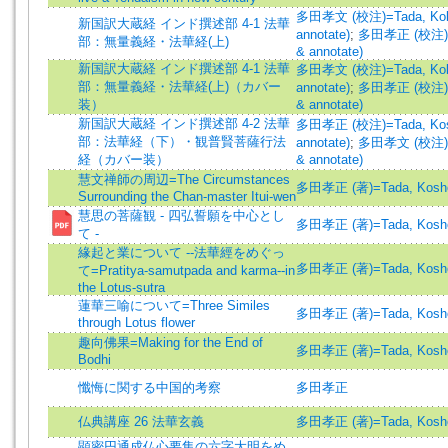
多田孝文 (校注)=Tada, Kobu
新国訳大蔵経 インド撰述部 4-1 法華
annotate)
;
多田孝正 (校注)=Ta
部：無量義経・法華経(上)
& annotate)
新国訳大蔵経 インド撰述部 4-1 法華
多田孝文 (校注)=Tada, Kobu
部：無量義経・法華経(上)（カバー
annotate)
;
多田孝正 (校注)=Ta
装）
& annotate)
新国訳大蔵経 インド撰述部 4-2 法華
多田孝正 (校注)=Tada, Kosh
部：法華経（下）・観普賢菩薩行法
annotate)
;
多田孝文 (校注)=Ta
経（カバー装）
& annotate)
慧文禅師の周辺=The Circumstances
多田孝正 (著)=Tada, Kosho 
Surrounding the Chan-master Itui-wen
慧思の菩薩観 - 四弘誓願を中心とし
多田孝正 (著)=Tada, Kosho 
て -
緣起と業について --法華經をめぐっ
多田孝正 (著)=Tada, Kosho 
て=Pratitya-samutpada and karma--in
the Lotus-sutra
蓮華三喻について=Three Similes
多田孝正 (著)=Tada, Kosho 
through Lotus flower
趣向佛果=Making for the End of
多田孝正 (著)=Tada, Kosho 
Bodhi
懺悔に関する中国的考察
多田孝正
仏典講座 26 法華玄義
多田孝正 (著)=Tada, Kosho 
顕密円通成仏心要集の六字大明をめ