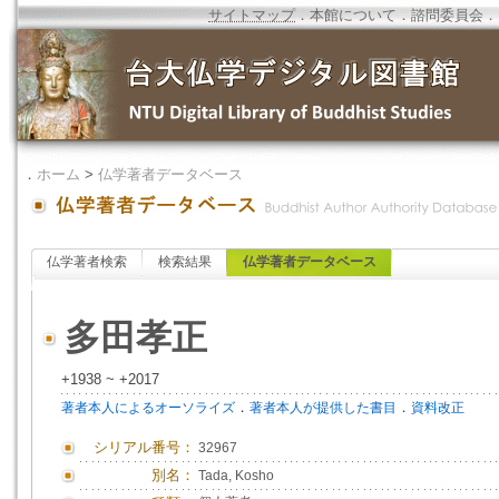
サイトマップ
．
本館について
．
諮問委員会
．
．
ホーム
>
仏学著者データベース
仏学著者検索
検索結果
仏学著者データベース
多田孝正
+1938 ~ +2017
．
．
著者本人によるオーソライズ
著者本人が提供した書目
資料改正
シリアル番号：
32967
別名：
Tada, Kosho