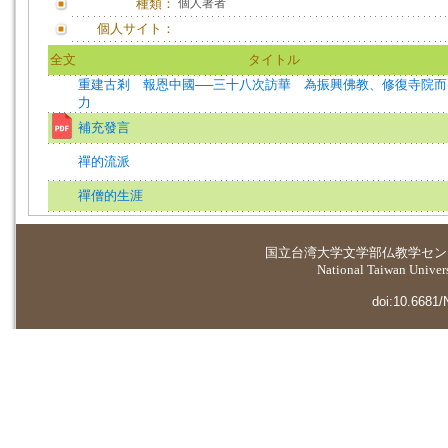
種類：
個人著者
個人サイト：
全文
タイトル
重建古剎 報恩中國──三十八次訪華 為振興佛教、修復寺院而
力
補充發言
禪的流派
禪僧的生涯
国立台湾大学
文学部仏教学セン
National Taiwan Universi
doi:10.6681