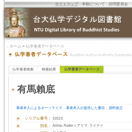
サイトマップ
．
本館について
．
諮問委員会
．
．
ホーム
>
仏学著者データベース
仏学著者検索
検索結果
仏学著者データベース
有馬賴底
．
．
著者本人によるオーソライズ
著者本人が提供した書目
資料改正
シリアル番号：
33523
別名：
Arima, Raitei
=
アリマ, ライテイ