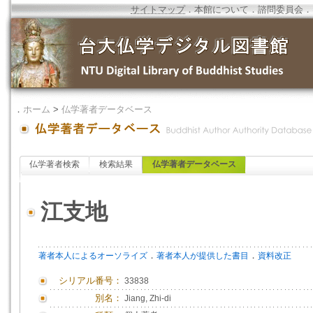
サイトマップ
．
本館について
．
諮問委員会
．
．
ホーム
>
仏学著者データベース
仏学著者検索
検索結果
仏学著者データベース
江支地
．
．
著者本人によるオーソライズ
著者本人が提供した書目
資料改正
シリアル番号：
33838
別名：
Jiang, Zhi-di