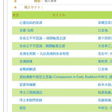
種類：
個人著者
個人サイト：
全文
タイトル
心靈自由的泉源
喜樂莎其
甘露 法雨
江支地
生命之不可思議 -- 揭開輪迴之謎
第十四世
生命之不可思議：揭開輪迴之謎
大谷幸三
名僧生死觀 -- 九位高僧的生命智慧
瓜生中
;
念佛探微
尾村昇
;
金剛經解讀
江支地
原始佛教中慈悲之意義=Compassion in Early Buddism
中村元 (著)=
娑婆與極樂
鈴木大拙
淨土三部經講話
柏原祐義
淨土本願問答錄
高森顕徹
慈悲
中村元
;