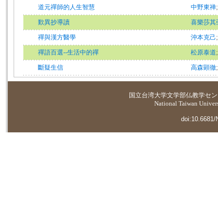
道元禪師的人生智慧
中野東禅
歎異抄導讀
喜樂莎其
禪與漢方醫學
沖本克己
禪語百選--生活中的禪
松原泰道
斷疑生信
高森顕徹
国立台湾大学
文学部仏教学セン
National Taiwan Universi
doi:10.6681