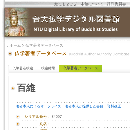
サイトマップ
．
本館について
．
諮問委員会
．
．
ホーム
>
仏学著者データベース
仏学著者検索
検索結果
仏学著者データベース
百維
．
．
著者本人によるオーソライズ
著者本人が提供した書目
資料改正
シリアル番号：
34097
別名：