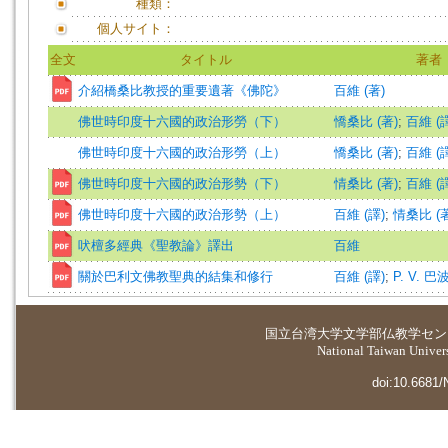
種類：
個人サイト：
全文
タイトル
著者
介紹橋桑比教授的重要遺著《佛陀》
百維 (著)
佛世時印度十六國的政治形勞（下）
憍桑比 (著)
;
百維 (
佛世時印度十六國的政治形勞（上）
憍桑比 (著)
;
百維 (
佛世時印度十六國的政治形勢（下）
情桑比 (著)
;
百維 (
佛世時印度十六國的政治形勢（上）
百維 (譯)
;
情桑比 (著
吠檀多經典《聖教論》譯出
百維
關於巴利文佛教聖典的結集和修行
百維 (譯)
;
P. V. 巴
国立台湾大学
文学部仏教学セン
National Taiwan Universi
doi:10.6681