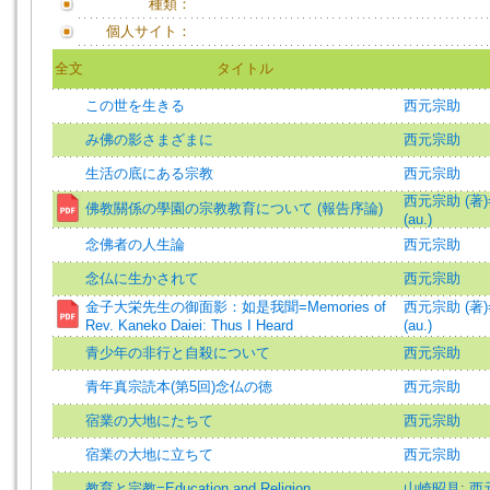
種類：
個人サイト：
全文
タイトル
この世を生きる
西元宗助
み佛の影さまざまに
西元宗助
生活の底にある宗教
西元宗助
西元宗助 (著)=N
佛教關係の學園の宗教教育について (報告序論)
(au.)
念佛者の人生論
西元宗助
念仏に生かされて
西元宗助
金子大栄先生の御面影：如是我聞=Memories of
西元宗助 (著)=N
Rev. Kaneko Daiei: Thus I Heard
(au.)
青少年の非行と自殺について
西元宗助
青年真宗読本(第5回)念仏の徳
西元宗助
宿業の大地にたちて
西元宗助
宿業の大地に立ちて
西元宗助
教育と宗教=Education and Religion
山崎昭見
;
西