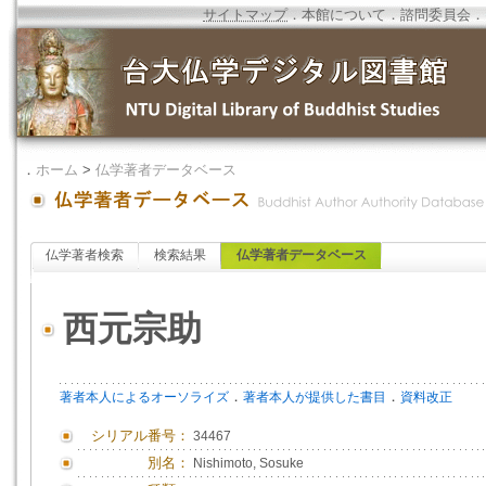
サイトマップ
．
本館について
．
諮問委員会
．
．
ホーム
>
仏学著者データベース
仏学著者検索
検索結果
仏学著者データベース
西元宗助
．
．
著者本人によるオーソライズ
著者本人が提供した書目
資料改正
シリアル番号：
34467
別名：
Nishimoto, Sosuke