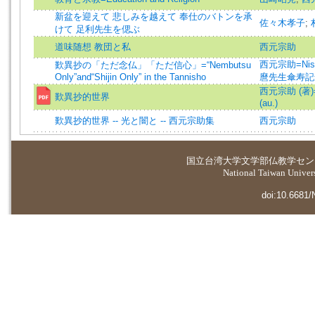
新盆を迎えて 悲しみを越えて 奉仕のバトンを承
佐々木孝子
;
けて 足利先生を偲ぶ
道味随想 教団と私
西元宗助
西元宗助=Nishi
歎異抄の「ただ念仏」「ただ信心」=“Nembutsu
Only”and“Shijin Only” in the Tannisho
麿先生傘寿記
西元宗助 (著)=N
歎異抄的世界
(au.)
歎異抄的世界 -- 光と闇と -- 西元宗助集
西元宗助
国立台湾大学
文学部仏教学セン
National Taiwan Universi
doi:10.6681