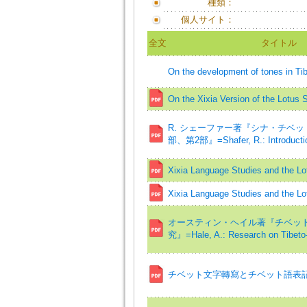
種類：
個人サイト：
全文
タイトル
On the development of tones in Ti
On the Xixia Version of the Lotus 
R. シェーファー著『シナ・チベッ
部、第2部』=Shafer, R.: Introduction
Xixia Language Studies and the Lot
Xixia Language Studies and the Lot
オースティン・ヘイル著『チベッ
究』=Hale, A.: Research on Tibet
チベット文字轉寫とチベット語表