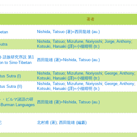
著者
Nishida, Tatsuo (著)=西田龍雄 (au.)
betan
Nishida, Tatsuo
;
Mizufune, Noriyoshi
;
Jorge, Anthony
;
Sutra
Kotsuki, Haruaki (譯)=小槻晴明 (tr.)
ト語族研究序説 第1
西田龍雄 (著)=Nishida, Tatsuo (au.)
 to Sino-Tibetan
Nishida, Tatsuo
;
Mizufune, Noriyoshi
;
George, Anthony
;
us Sutra (I)
Kotsuki, Haruaki (譯)=小槻晴明 (tr.)
Nishida, Tatsuo
;
Mizufune, Noriyoshi
;
George, Anthony
;
us Sutra (II)
Kotsuki, Haruaki (譯)=小槻晴明 (tr.)
ト・ビルマ諸語の研
西田龍雄 (著)=Nishida, Tatsuo (au.)
o-Burman Languages
記
北村甫 (著)
;
西田龍雄 (編纂)