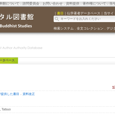
本館について
．
諮問委員会
．
お問い合わせ
．
資料提供
．
著作権について
．
当
｜
書目
｜
仏学著者データベース
｜
当サイ
検索システム
全文コレクション
デジ
．
．
ータベース
1
．
が提供した書目
資料改正
, Tatsuo