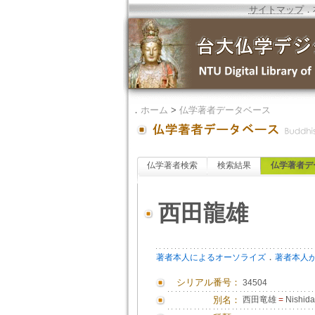
サイトマップ
．
．
ホーム
>
仏学著者データベース
仏学著者検索
検索結果
仏学著者デ
西田龍雄
．
著者本人によるオーソライズ
著者本人
シリアル番号：
34504
別名：
西田竜雄
=
Nishida