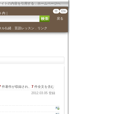
サイトの内容を引用する
．
ホームページへ
中
EN
ト内
｜
戻る
タル仏経
言語レッスン
リンク
．
．
7
件著作が収録され、
7
件全文を含む
2012.03.05 登録