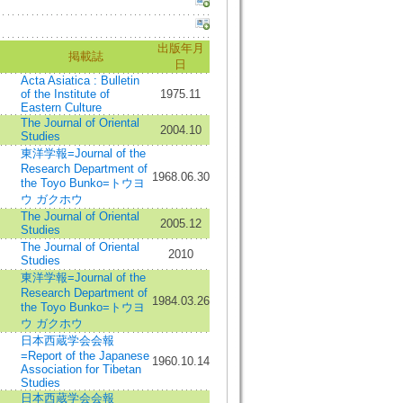
出版年月
掲載誌
日
Acta Asiatica : Bulletin
of the Institute of
1975.11
Eastern Culture
The Journal of Oriental
2004.10
Studies
東洋学報=Journal of the
Research Department of
1968.06.30
the Toyo Bunko=トウヨ
ウ ガクホウ
The Journal of Oriental
2005.12
Studies
The Journal of Oriental
2010
Studies
東洋学報=Journal of the
Research Department of
1984.03.26
the Toyo Bunko=トウヨ
ウ ガクホウ
日本西蔵学会会報
=Report of the Japanese
1960.10.14
Association for Tibetan
Studies
日本西蔵学会会報